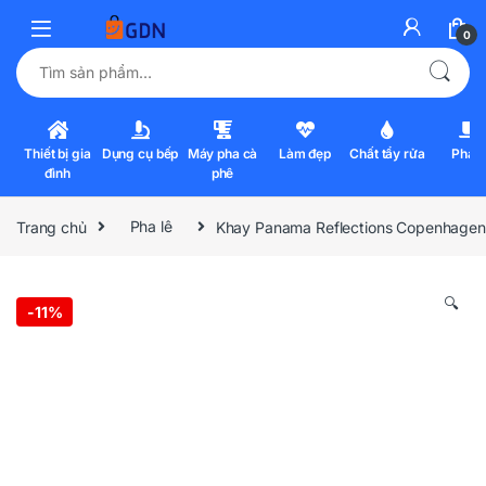
0
Tìm kiếm:
Thiết bị gia
Dụng cụ bếp
Máy pha cà
Làm đẹp
Chất tẩy rửa
Pha l
đình
phê
Trang chủ
Pha lê
Khay Panama Reflections Copenhagen
🔍
-
11%