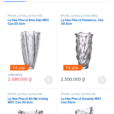
Pha lê
,
Lọ hoa
,
Lọ hoa mài
Pha lê
,
Lọ hoa
,
Lọ hoa trắng
Lọ Hoa Pha Lê Bom Gân M57,
Lọ Hoa Pha Lê Flamenco, Cao
Cao 35.5cm
30.5cm
Trả góp
Trả góp
2.799.000
₫
2.599.000
₫
2.500.000
₫
Pha lê
,
Lọ hoa
,
Lọ hoa mài
Pha lê
,
Lọ hoa
,
Lọ hoa mài
Lọ Hoa Pha Lê Bó Mạ Vuông
Lọ Hoa Pha Lê Dynasty M57,
M57, Cao 35.5cm
Cao 35cm