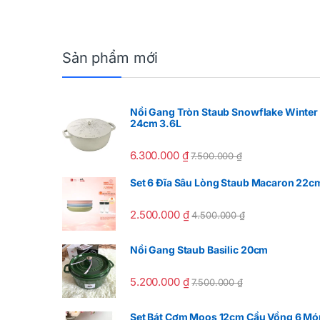
Sản phẩm mới
Nồi Gang Tròn Staub Snowflake Winter
24cm 3.6L
6.300.000
₫
7.500.000
₫
Set 6 Đĩa Sâu Lòng Staub Macaron 22c
2.500.000
₫
4.500.000
₫
Nồi Gang Staub Basilic 20cm
5.200.000
₫
7.500.000
₫
Set Bát Cơm Moos 12cm Cầu Vồng 6 Mó