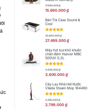
17.650.000
₫
g
15.690.000
₫
0
Bàn Trà Caso Sound &
ười
Cool
đã
Được xếp
35.900.000
₫
hạng
5.00
5
27.499.000
₫
sao
Máy hút bụi khử khuẩn
chăn đệm Hoover MBC
500UV 0,3L
Được xếp
4.600.000
₫
hạng
5.00
5
3.600.000
₫
sao
Cây Lau Nhà Hơi Nước
Vileda Steam Mop 164480
hức
Được xếp
3.290.000
₫
hạng
5.00
5
2.799.000
₫
sao
t