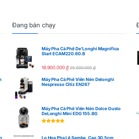
Đang bán chạy
Máy Pha Cà Phê De'Longhi Magnifica
Start ECAM220.60.B
16.900.000
₫
25.000.000
₫
m
Máy Pha Cà Phê Viên Nén Delonghi
Nespresso Citiz EN267
Máy Pha Cà Phê Viên Nén Dolce Gusto
DeLonghi Mini EDG 155.BG
Được xếp
hạng
5.00
5
sao
n
Lọ Hoa Pha Lê Samba, Cao 30.5cm