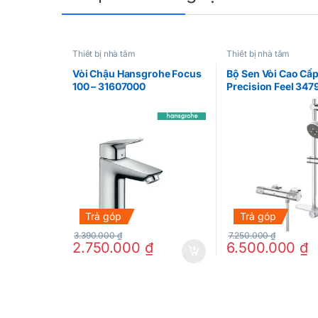
Thiết bị nhà tắm
Thiết bị nhà tắm
Vòi Chậu Hansgrohe Focus
Bộ Sen Vòi Cao C
100 – 31607000
Precision Feel 347
Trả góp
Trả góp
3.390.000
₫
7.250.000
₫
2.750.000
₫
6.500.000
₫