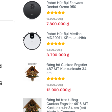
Robot Hút Bụi Ecovacs
Deebot Ozmo 950
Được xếp
13.900.000
₫
hạng
5.00
5
7.800.000
₫
sao
Robot Hút Bụi Medion
MD20011, Kiêm Lau Nhà
Được xếp
6.600.000
₫
hạng
5.00
5
3.790.000
₫
sao
Đồng hồ Cuckoo Engstler
ới
487 MT Kuckucksuhr 34
cm
g
ng
Được xếp
13.800.000
₫
hạng
5.00
5
12.900.000
₫
sao
Đồng hồ treo tường
Cuckoo Engstler 4916 MT
Kuckucksuhr 34 cm (cơ)
Made in Germany