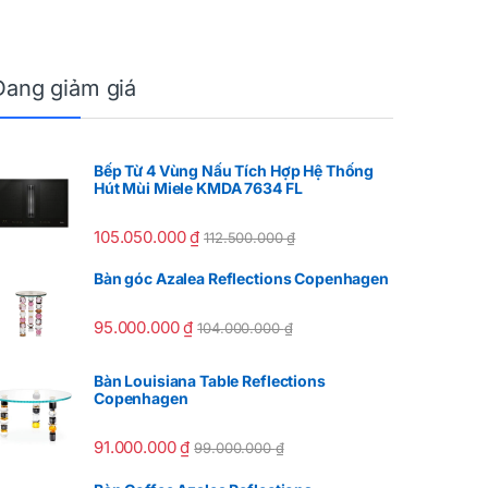
Đang giảm giá
Bếp Từ 4 Vùng Nấu Tích Hợp Hệ Thống
Hút Mùi Miele KMDA 7634 FL
105.050.000
₫
112.500.000
₫
Bàn góc Azalea Reflections Copenhagen
95.000.000
₫
104.000.000
₫
Bàn Louisiana Table Reflections
Copenhagen
91.000.000
₫
99.000.000
₫