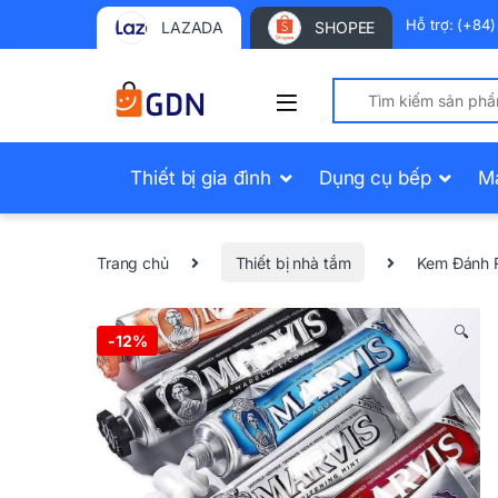
Hỗ trợ: (+84
LAZADA
SHOPEE
Search for:
Thiết bị gia đình
Dụng cụ bếp
M
Trang chủ
Thiết bị nhà tắm
Kem Đánh 
🔍
-
12%