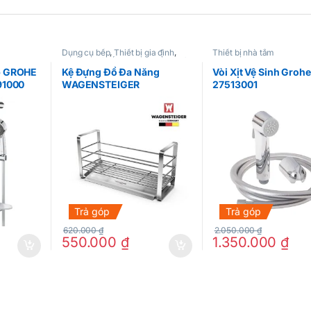
Dụng cụ bếp
,
Thiết bị gia đình
,
Thiết bị nhà tắm
Thiết bị nhà tắm
,
Thực phẩm khác
ấp GROHE
Kệ Đựng Đồ Đa Năng
Vòi Xịt Vệ Sinh Grohe
91000
WAGENSTEIGER
27513001
Trả góp
Trả góp
620.000
₫
2.050.000
₫
550.000
₫
1.350.000
₫