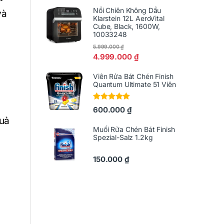
Nồi Chiên Không Dầu
và
Klarstein 12L AeroVital
Cube, Black, 1600W,
10033248
5.999.000
₫
4.999.000
₫
Viên Rửa Bát Chén Finish
Quantum Ultimate 51 Viên
Được xếp
600.000
₫
hạng
5.00
5
quả
sao
Muối Rửa Chén Bát Finish
Spezial-Salz 1.2kg
150.000
₫