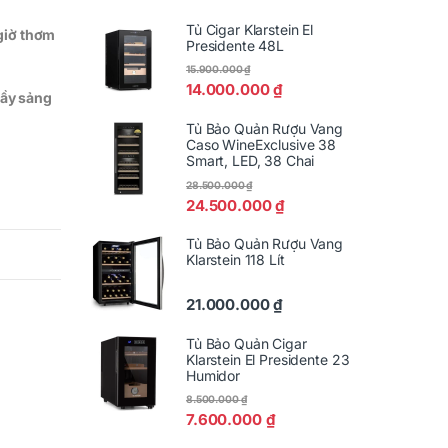
Tủ Cigar Klarstein El
 giờ thơm
Presidente 48L
15.900.000
₫
14.000.000
₫
đầy sảng
Tủ Bảo Quản Rượu Vang
Caso WineExclusive 38
Smart, LED, 38 Chai
28.500.000
₫
24.500.000
₫
Tủ Bảo Quản Rượu Vang
Klarstein 118 Lít
21.000.000
₫
Tủ Bảo Quản Cigar
Klarstein El Presidente 23
Humidor
8.500.000
₫
7.600.000
₫