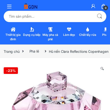
0
Tìm kiếm:
Thiết bị gia
Dụng cụ bếp
Máy pha cà
Làm đẹp
Chất tẩy rửa
Pha l
đình
phê
Trang chủ
Pha lê
Hũ nến Clara Reflections Copenhagen
🔍
-
23%