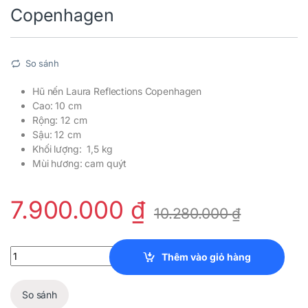
Copenhagen
So sánh
Hũ nến Laura Reflections Copenhagen
Cao: 10 cm
Rộng: 12 cm
Sậu: 12 cm
Khối lượng: 1,5 kg
Mùi hương: cam quýt
7.900.000
₫
10.280.000
₫
Hũ nến Clara Reflections Copenhagen quantity
Thêm vào giỏ hàng
So sánh