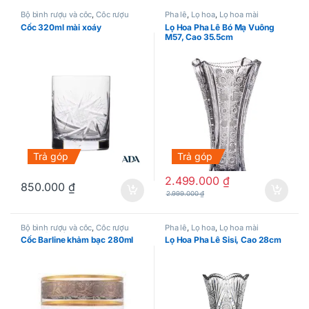
Bộ bình rượu và cốc
,
Cốc rượu
Pha lê
,
Lọ hoa
,
Lọ hoa mài
mạnh
,
Pha lê
Cốc 320ml mài xoáy
Lọ Hoa Pha Lê Bó Mạ Vuông
M57, Cao 35.5cm
Trả góp
Trả góp
2.499.000
₫
850.000
₫
2.999.000
₫
Bộ bình rượu và cốc
,
Cốc rượu
Pha lê
,
Lọ hoa
,
Lọ hoa mài
mạnh
,
Pha lê
Cốc Barline khảm bạc 280ml
Lọ Hoa Pha Lê Sisi, Cao 28cm