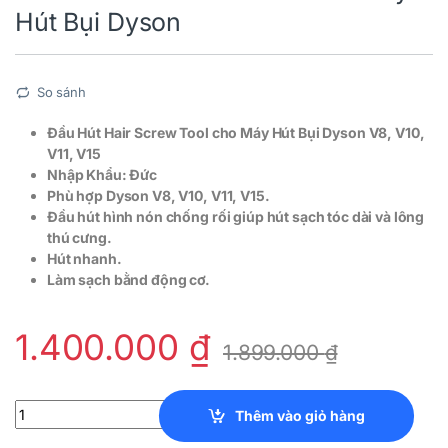
Hút Bụi Dyson
So sánh
Đầu Hút Hair Screw Tool cho Máy Hút Bụi Dyson V8, V10,
V11, V15
Nhập Khẩu: Đức
Phù hợp Dyson V8, V10, V11, V15.
Đầu hút hình nón chống rối giúp hút sạch tóc dài và lông
thú cưng.
Hút nhanh.
Làm sạch bằnd động cơ.
1.400.000
₫
1.899.000
₫
Đầu Hút Hair Screw Tool cho Máy Hút Bụi Dyson quantity
Thêm vào giỏ hàng