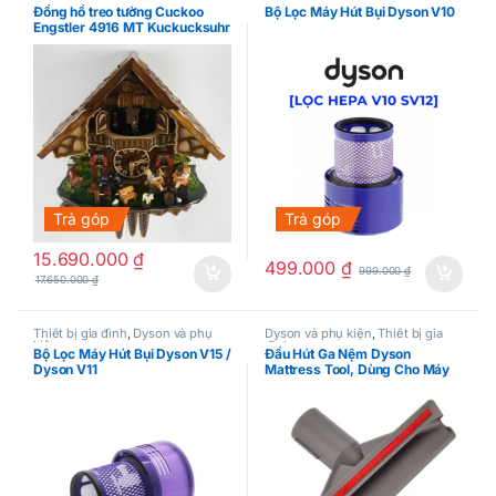
đình
kiện
Đồng hồ treo tường Cuckoo
Bộ Lọc Máy Hút Bụi Dyson V10
Engstler 4916 MT Kuckucksuhr
34 cm (cơ) Made in Germany
Trả góp
Trả góp
15.690.000
₫
499.000
₫
999.000
₫
17.650.000
₫
Thiết bị gia đình
,
Dyson và phụ
Dyson và phụ kiện
,
Thiết bị gia
kiện
đình
Bộ Lọc Máy Hút Bụi Dyson V15 /
Đầu Hút Ga Nệm Dyson
Dyson V11
Mattress Tool, Dùng Cho Máy
Hút Bụi Dyson V8, V10, V11,
V12, V15