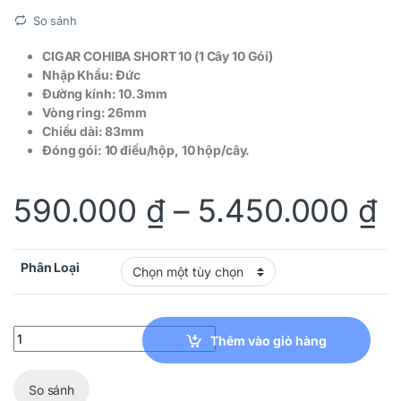
So sánh
CIGAR COHIBA SHORT 10 (1 Cây 10 Gói)
Nhập Khẩu: Đức
Đường kính: 10.3mm
Vòng ring: 26mm
Chiều dài: 83mm
Đóng gói: 10 điếu/hộp, 10 hộp/cây.
590.000
₫
–
5.450.000
₫
Phân Loại
CIGAR COHIBA SHORT 10 (1 Cây 10 Gói) quantity
Thêm vào giỏ hàng
So sánh