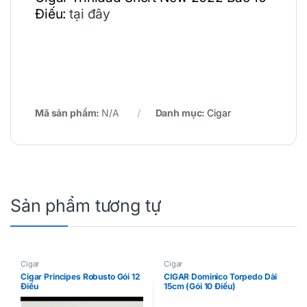
Điếu:
tại đây
Mã sản phẩm:
N/A
Danh mục:
Cigar
Sản phẩm tương tự
Cigar
Cigar
Cigar Principes Robusto Gói 12
CIGAR Dominico Torpedo Dài
Điếu
15cm (Gói 10 Điếu)