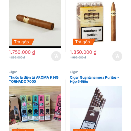
Trả góp
Trả góp
1.750.000
₫
1.850.000
₫
1.899.000
₫
1.999.000
₫
Cigar
Cigar
Thuốc lá điện tử AROMA KING
Cigar Guantanamera Puritos –
TORNADO 7000
Hộp 5 Điếu