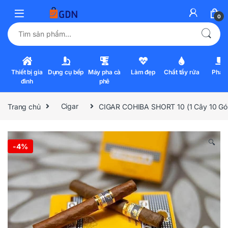
0
Tìm kiếm:
Thiết bị gia
Dụng cụ bếp
Máy pha cà
Làm đẹp
Chất tẩy rửa
Pha l
đình
phê
Trang chủ
Cigar
CIGAR COHIBA SHORT 10 (1 Cây 10 Gói
🔍
-
4%