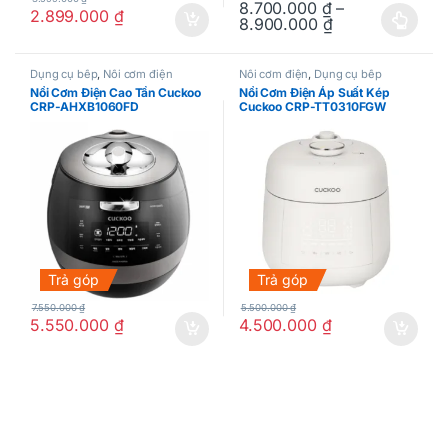
8.700.000
₫
–
2.899.000
₫
8.900.000
₫
Sản phẩm này có nhiều biến thể
Dụng cụ bếp
,
Nồi cơm điện
Nồi cơm điện
,
Dụng cụ bếp
Nồi Cơm Điện Cao Tần Cuckoo
Nồi Cơm Điện Áp Suất Kép
CRP-AHXB1060FD
Cuckoo CRP-TT0310FGW
Trả góp
Trả góp
7.550.000
₫
5.500.000
₫
5.550.000
₫
4.500.000
₫