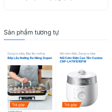
Sản phẩm tương tự
Dụng cụ bếp
,
Bếp lẩu nướng
Nồi cơm điện
,
Dụng cụ bếp
Bếp Lẩu Nướng Đa Năng Dupan
Nồi Cơm Điện Cao Tần Cuckoo
CRP-LHTR1010FW
Trả góp
Trả góp
3.599.000
₫