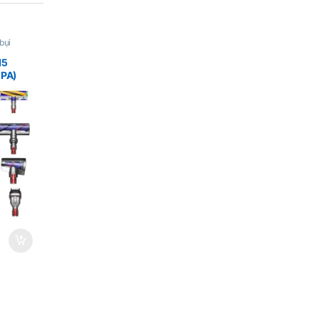
bụi
15
EPA)