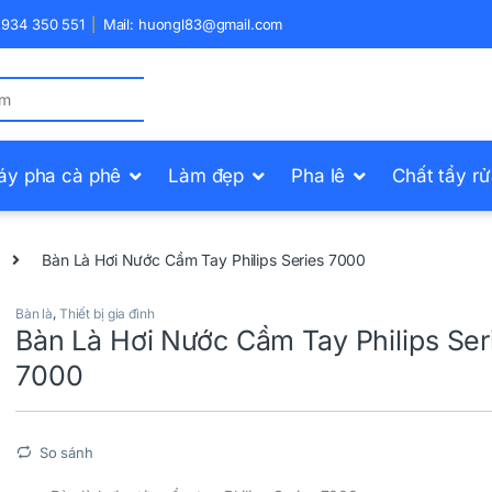
) 934 350 551
Mail: huongl83@gmail.com
áy pha cà phê
Làm đẹp
Pha lê
Chất tẩy r
Bàn Là Hơi Nước Cầm Tay Philips Series 7000
Bàn là
,
Thiết bị gia đình
Bàn Là Hơi Nước Cầm Tay Philips Ser
7000
So sánh