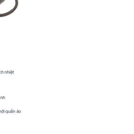
ch nhiệt
anh
mới quần áo