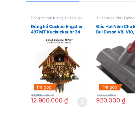
Đồng hồ treo tường
,
Thiết bị gia
Thiết bị gia đình
,
Dyson
đình
kiện
Đồng hồ Cuckoo Engstler
Đầu Hút Nệm Cho 
487 MT Kuckucksuhr 34
Bụi Dyson V8, V10,
cm
Trả góp
Trả góp
13.800.000
₫
1.399.000
₫
12.900.000
₫
920.000
₫