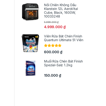
Nồi Chiên Không Dầu
Klarstein 12L AeroVital
Cube, Black, 1600W,
10033248
5.999.000
₫
4.999.000
₫
Viên Rửa Bát Chén Finish
Quantum Ultimate 51 Viên
Được xếp
600.000
₫
hạng
5.00
5
sao
Muối Rửa Chén Bát Finish
Spezial-Salz 1.2kg
150.000
₫