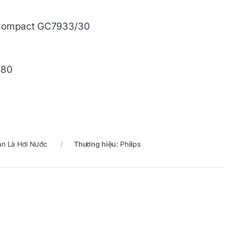
e Compact GC7933/30
/80
àn Là Hơi Nước
Thương hiệu:
Philips