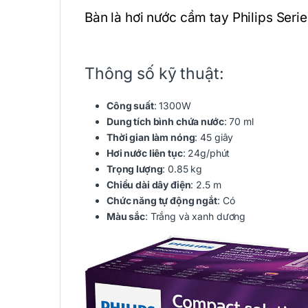
Bàn là hơi nước cầm tay Philips Seri
Thông số kỹ thuật:
Công suất
: 1300W
Dung tích bình chứa nước
: 70 ml
Thời gian làm nóng
: 45 giây
Hơi nước liên tục
: 24g/phút
Trọng lượng
: 0.85 kg
Chiều dài dây điện
: 2.5 m
Chức năng tự động ngắt
: Có
Màu sắc
: Trắng và xanh dương