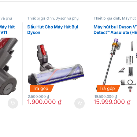
 và phụ
Thiết bị gia đình
,
Dyson và phụ
Thiết bị gia đình
,
Máy hút 
kiện
Máy Hút
Đầu Hút Cho Máy Hút Bụi
Máy hút bụi Dyson V
 V11
Dyson
Detect™ Absolute (H
Trả góp
Trả góp
2.500.000
₫
19.500.000
₫
1.900.000
₫
15.999.000
₫