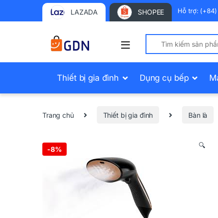
Hỗ trợ: (+84
LAZADA
SHOPEE
Search for:
Thiết bị gia đình
Dụng cụ bếp
M
Trang chủ
Thiết bị gia đình
Bàn là
🔍
-
8%