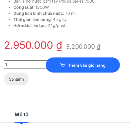
Bàn là hơi nước cầm tay Philips Series 7000
Công suất
: 1300W
Dung tích bình chứa nước
: 70 ml
Thời gian làm nóng
: 45 giây
Hơi nước liên tục
: 24g/phút
2.950.000
₫
3.200.000
₫
Bàn Là Hơi Nước Cầm Tay Philips Series 7000 quantity
Thêm vào giỏ hàng
So sánh
Mô tả