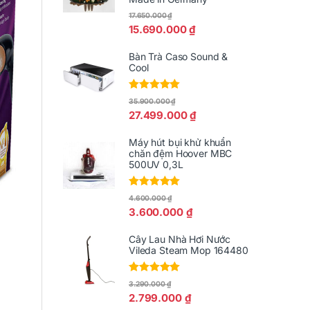
17.650.000
₫
15.690.000
₫
Bàn Trà Caso Sound &
Cool
Được xếp
35.900.000
₫
hạng
5.00
5
27.499.000
₫
sao
Máy hút bụi khử khuẩn
chăn đệm Hoover MBC
500UV 0,3L
Được xếp
4.600.000
₫
hạng
5.00
5
3.600.000
₫
sao
Cây Lau Nhà Hơi Nước
Vileda Steam Mop 164480
Được xếp
3.290.000
₫
hạng
5.00
5
2.799.000
₫
sao