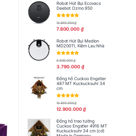
Robot Hút Bụi Ecovacs
Deebot Ozmo 950
Được xếp
13.900.000
₫
hạng
5.00
5
7.800.000
₫
sao
Robot Hút Bụi Medion
MD20011, Kiêm Lau Nhà
Được xếp
6.600.000
₫
hạng
5.00
5
3.790.000
₫
sao
Đồng hồ Cuckoo Engstler
487 MT Kuckucksuhr 34
cm
Được xếp
13.800.000
₫
hạng
5.00
5
12.900.000
₫
sao
Đồng hồ treo tường
Cuckoo Engstler 4916 MT
Kuckucksuhr 34 cm (cơ)
Made in Germany