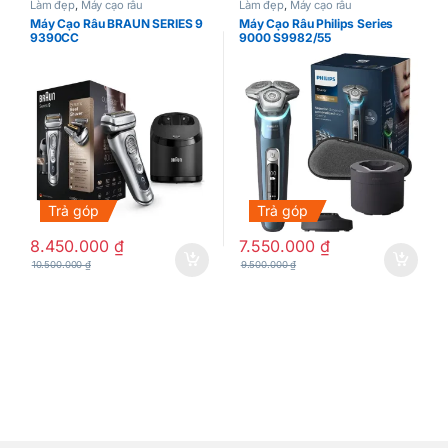
Làm đẹp
,
Máy cạo râu
Làm đẹp
,
Máy cạo râu
Máy Cạo Râu BRAUN SERIES 9
Máy Cạo Râu Philips Series
9390CC
9000 S9982/55
Trả góp
Trả góp
8.450.000
₫
7.550.000
₫
10.500.000
₫
9.500.000
₫