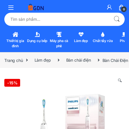
0
Tìm kiếm:
Thiết bị gia
Dụng cụ bếp
Máy pha cà
Làm đẹp
Chất tẩy rửa
Pha l
đình
phê
Trang chủ
Làm đẹp
Bàn chải điện
Bàn Chải Đi
🔍
-
15%