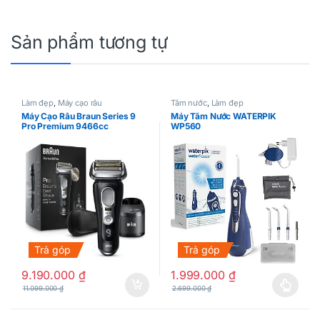
Sản phẩm tương tự
Làm đẹp
,
Máy cạo râu
Tăm nước
,
Làm đẹp
Máy Cạo Râu Braun Series 9
Máy Tăm Nước WATERPIK
Pro Premium 9466cc
WP560
Trả góp
Trả góp
9.190.000
₫
1.999.000
₫
11.099.000
₫
2.699.000
₫
Sản phẩm này có nhiều biến thể