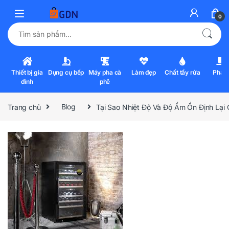
0
Tìm kiếm:
Thiết bị gia
Dụng cụ bếp
Máy pha cà
Làm đẹp
Chất tẩy rửa
Pha l
đình
phê
Trang chủ
Blog
Tại Sao Nhiệt Độ Và Độ Ẩm Ổn Định Lạ