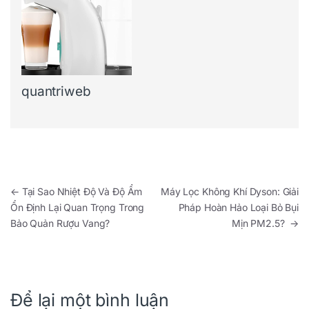
quantriweb
Điều hướng bài viết
←
Tại Sao Nhiệt Độ Và Độ Ẩm
Máy Lọc Không Khí Dyson: Giải
Ổn Định Lại Quan Trọng Trong
Pháp Hoàn Hảo Loại Bỏ Bụi
Bảo Quản Rượu Vang?
Mịn PM2.5?
→
Để lại một bình luận