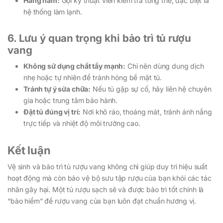
Hàng năm:
Gọi kỹ thuật viên kiểm tra tổng thể, đặc biệt là
hệ thống làm lạnh.
6. Lưu ý quan trọng khi bảo trì tủ rượu
vang
Không sử dụng chất tẩy mạnh:
Chỉ nên dùng dung dịch
nhẹ hoặc tự nhiên để tránh hỏng bề mặt tủ.
Tránh tự ý sửa chữa:
Nếu tủ gặp sự cố, hãy liên hệ chuyên
gia hoặc trung tâm bảo hành.
Đặt tủ đúng vị trí:
Nơi khô ráo, thoáng mát, tránh ánh nắng
trực tiếp và nhiệt độ môi trường cao.
Kết luận
Vệ sinh và bảo trì tủ rượu vang không chỉ giúp duy trì hiệu suất
hoạt động mà còn bảo vệ bộ sưu tập rượu của bạn khỏi các tác
nhân gây hại. Một tủ rượu sạch sẽ và được bảo trì tốt chính là
“bảo hiểm” để rượu vang của bạn luôn đạt chuẩn hương vị.