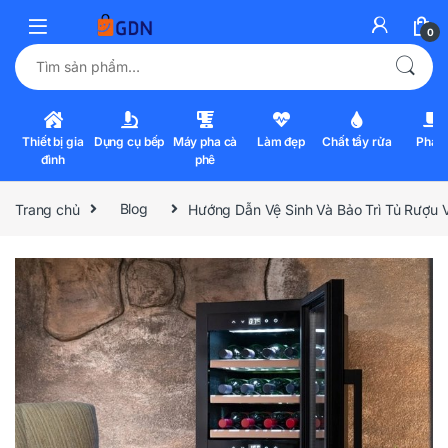
0
Tìm kiếm:
Thiết bị gia
Dụng cụ bếp
Máy pha cà
Làm đẹp
Chất tẩy rửa
Pha l
đình
phê
Trang chủ
Blog
Hướng Dẫn Vệ Sinh Và Bảo Trì Tủ Rượu