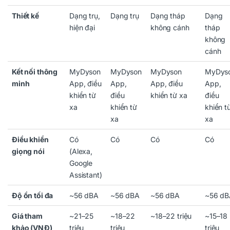
Thiết kế
Dạng trụ,
Dạng trụ
Dạng tháp
Dạng
hiện đại
không cánh
tháp
không
cánh
Kết nối thông
MyDyson
MyDyson
MyDyson
MyDys
minh
App, điều
App,
App, điều
App,
khiển từ
điều
khiển từ xa
điều
xa
khiển từ
khiển t
xa
xa
Điều khiển
Có
Có
Có
Có
giọng nói
(Alexa,
Google
Assistant)
Độ ồn tối đa
~56 dBA
~56 dBA
~56 dBA
~56 dB
Giá tham
~21–25
~18–22
~18–22 triệu
~15–18
khảo (VNĐ)
triệu
triệu
triệu