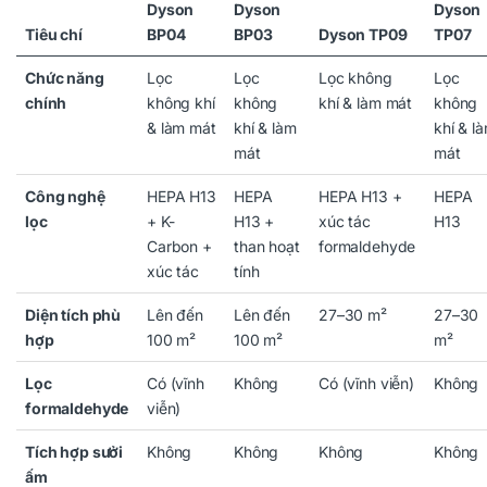
Dyson
Dyson
Dyson
Tiêu chí
BP04
BP03
Dyson TP09
TP07
Chức năng
Lọc
Lọc
Lọc không
Lọc
chính
không khí
không
khí & làm mát
không
& làm mát
khí & làm
khí & l
mát
mát
Công nghệ
HEPA H13
HEPA
HEPA H13 +
HEPA
lọc
+ K-
H13 +
xúc tác
H13
Carbon +
than hoạt
formaldehyde
xúc tác
tính
Diện tích phù
Lên đến
Lên đến
27–30 m²
27–30
hợp
100 m²
100 m²
m²
Lọc
Có (vĩnh
Không
Có (vĩnh viễn)
Không
formaldehyde
viễn)
Tích hợp sưởi
Không
Không
Không
Không
ấm