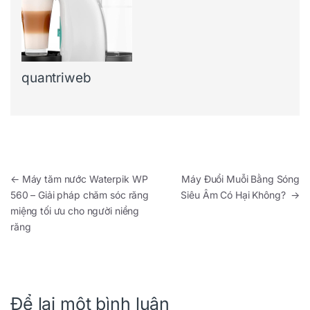
quantriweb
Điều hướng bài viết
←
Máy tăm nước Waterpik WP
Máy Đuổi Muỗi Bằng Sóng
560 – Giải pháp chăm sóc răng
Siêu Âm Có Hại Không?
→
miệng tối ưu cho người niềng
răng
Để lại một bình luận