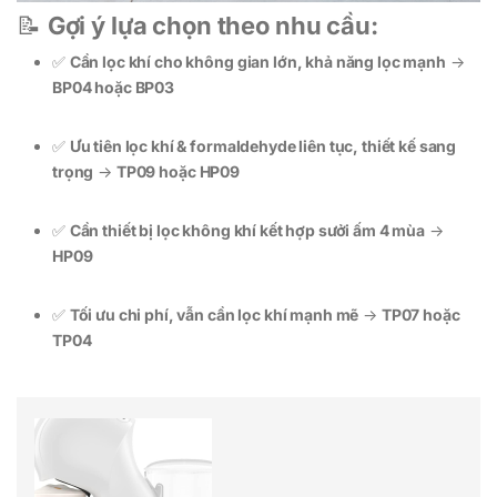
📝
Gợi ý lựa chọn theo nhu cầu:
✅
Cần lọc khí cho không gian lớn, khả năng lọc mạnh
→
BP04 hoặc BP03
✅
Ưu tiên lọc khí & formaldehyde liên tục, thiết kế sang
trọng
→
TP09 hoặc HP09
✅
Cần thiết bị lọc không khí kết hợp sưởi ấm 4 mùa
→
HP09
✅
Tối ưu chi phí, vẫn cần lọc khí mạnh mẽ
→
TP07 hoặc
TP04