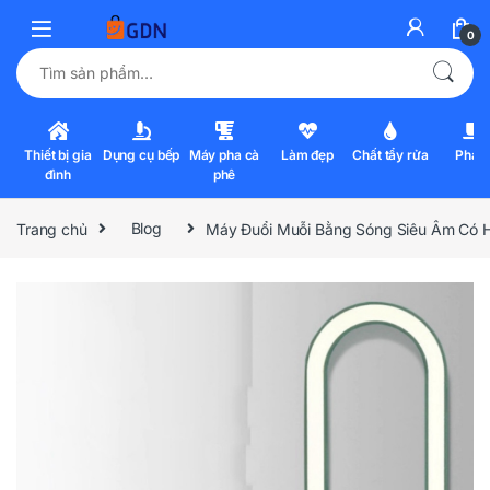
0
Tìm kiếm:
Thiết bị gia
Dụng cụ bếp
Máy pha cà
Làm đẹp
Chất tẩy rửa
Pha l
đình
phê
Trang chủ
Blog
Máy Đuổi Muỗi Bằng Sóng Siêu Âm Có 