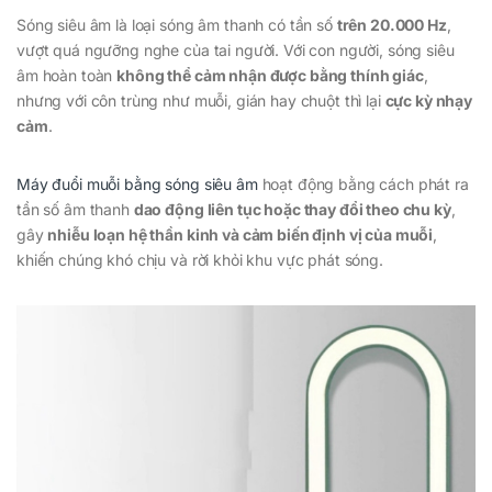
Sóng siêu âm là loại sóng âm thanh có tần số
trên 20.000 Hz
,
vượt quá ngưỡng nghe của tai người. Với con người, sóng siêu
âm hoàn toàn
không thể cảm nhận được bằng thính giác
,
nhưng với côn trùng như muỗi, gián hay chuột thì lại
cực kỳ nhạy
cảm
.
Máy đuổi muỗi bằng sóng siêu âm
hoạt động bằng cách phát ra
tần số âm thanh
dao động liên tục hoặc thay đổi theo chu kỳ
,
gây
nhiễu loạn hệ thần kinh và cảm biến định vị của muỗi
,
khiến chúng khó chịu và rời khỏi khu vực phát sóng.