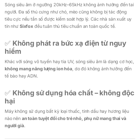
Sóng siêu âm ở ngưỡng 20kHz–65kHz không ảnh hưởng đến tai
người. Đa số thú cưng như chó, mèo cũng không bị tác động
tiêu cực nếu tần số được kiểm soát hợp lý. Các nhà sản xuất uy
tín như
Sixfox
đều tuân thủ tiêu chuẩn an toàn quốc tế.
✅
Không phát ra bức xạ điện từ nguy
hiểm
Khác với sóng vô tuyến hay tia UV, sóng siêu âm là dạng cơ học,
không mang năng lượng ion hóa
, do đó không ảnh hưởng đến
tế bào hay ADN.
✅
Không sử dụng hóa chất – không độc
hại
Máy không sử dụng bất kỳ loại thuốc, tinh dầu hay hương liệu
nào nên
an toàn tuyệt đối cho trẻ nhỏ, phụ nữ mang thai và
người già
.