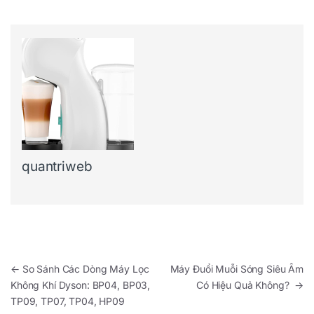
quantriweb
Điều hướng bài viết
←
So Sánh Các Dòng Máy Lọc
Máy Đuổi Muỗi Sóng Siêu Âm
Không Khí Dyson: BP04, BP03,
Có Hiệu Quả Không?
→
TP09, TP07, TP04, HP09