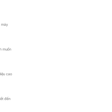
, máy
nh muốn
liệu cao
iết đến