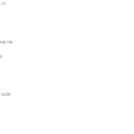
 vi
 mái mà
g.
ổ nước