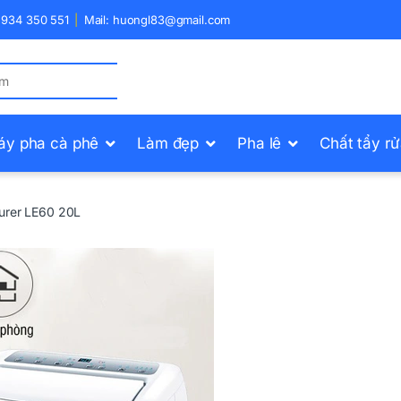
) 934 350 551
Mail: huongl83@gmail.com
áy pha cà phê
Làm đẹp
Pha lê
Chất tẩy r
urer LE60 20L