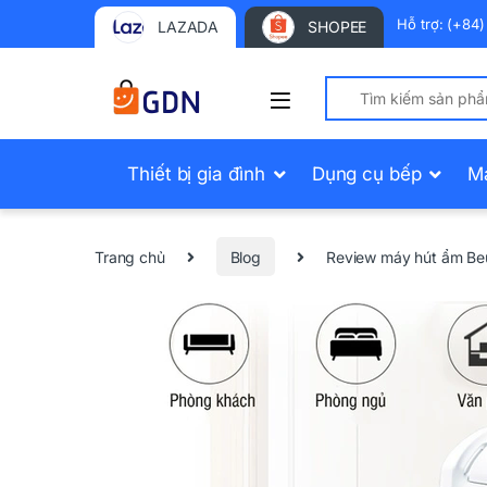
Hỗ trợ: (+84
LAZADA
SHOPEE
Search for:
Thiết bị gia đình
Dụng cụ bếp
M
Trang chủ
Blog
Review máy hút ẩm Be