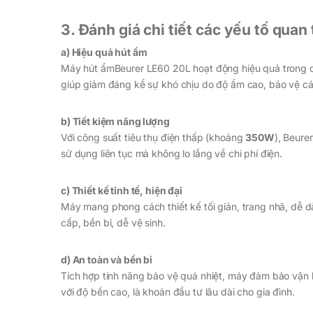
3. Đánh giá chi tiết các yếu tố quan
a) Hiệu quả hút ẩm
Máy hút ẩmBeurer LE60 20L hoạt động hiệu quả trong c
giúp giảm đáng kể sự khó chịu do độ ẩm cao, bảo vệ cá
b) Tiết kiệm năng lượng
Với công suất tiêu thụ điện thấp (khoảng
350W
), Beure
sử dụng liên tục mà không lo lắng về chi phí điện.
c) Thiết kế tinh tế, hiện đại
Máy mang phong cách thiết kế tối giản, trang nhã, dễ d
cấp, bền bỉ, dễ vệ sinh.
d) An toàn và bền bỉ
Tích hợp tính năng bảo vệ quá nhiệt, máy đảm bảo vận h
với độ bền cao, là khoản đầu tư lâu dài cho gia đình.