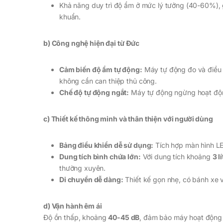
Khả năng duy trì độ ẩm ở mức lý tưởng (40-60%), 
khuẩn.
b) Công nghệ hiện đại từ Đức
Cảm biến độ ẩm tự động:
Máy tự động đo và điều 
không cần can thiệp thủ công.
Chế độ tự động ngắt:
Máy tự động ngừng hoạt động
c) Thiết kế thông minh và thân thiện với người dùng
Bảng điều khiển dễ sử dụng:
Tích hợp màn hình LED
Dung tích bình chứa lớn:
Với dung tích khoảng
3 lí
thường xuyên.
Di chuyển dễ dàng:
Thiết kế gọn nhẹ, có bánh xe 
d) Vận hành êm ái
Độ ồn thấp, khoảng
40-45 dB
, đảm bảo máy hoạt động 