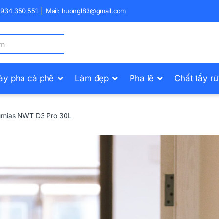
) 934 350 551
Mail: huongl83@gmail.com
áy pha cà phê
Làm đẹp
Pha lê
Chất tẩy r
umias NWT D3 Pro 30L