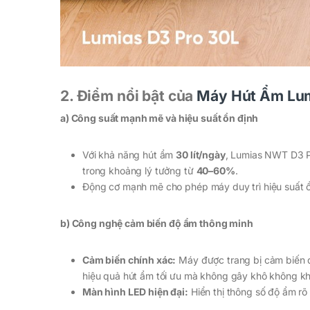
2. Điểm nổi bật của
Máy Hút Ẩm Lu
a) Công suất mạnh mẽ và hiệu suất ổn định
Với khả năng hút ẩm
30 lít/ngày
, Lumias NWT D3 P
trong khoảng lý tưởng từ
40–60%
.
Động cơ mạnh mẽ cho phép máy duy trì hiệu suất ổ
b) Công nghệ cảm biến độ ẩm thông minh
Cảm biến chính xác:
Máy được trang bị cảm biến đ
hiệu quả hút ẩm tối ưu mà không gây khô không kh
Màn hình LED hiện đại:
Hiển thị thông số độ ẩm rõ