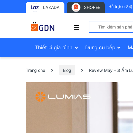
Hỗ trợ: (+84
LAZADA
SHOPEE
Search for:
Thiết bị gia đình
Dụng cụ bếp
M
Trang chủ
Blog
Review Máy Hút Ẩm L