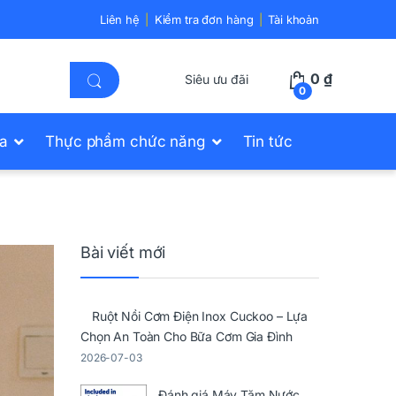
Liên hệ
Kiểm tra đơn hàng
Tài khoản
0
₫
Siêu ưu đãi
0
ửa
Thực phẩm chức năng
Tin tức
Bài viết mới
Ruột Nồi Cơm Điện Inox Cuckoo – Lựa
Chọn An Toàn Cho Bữa Cơm Gia Đình
2026-07-03
Đánh giá Máy Tăm Nước