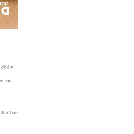
ữ độ ẩm
ẩm cao.
, đảm bảo