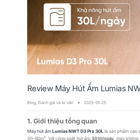
Review Máy Hút Ẩm Lumias NW
Blog
,
Đánh giá và tư vấn
2025-01-25
1. Giới thiệu tổng quan
Máy hút ẩm
Lumias NWT D3 Pro 30L
là sản phẩm cao c
30–50m². Với công suất hút ẩm
30 lít/ngày
, máy không 