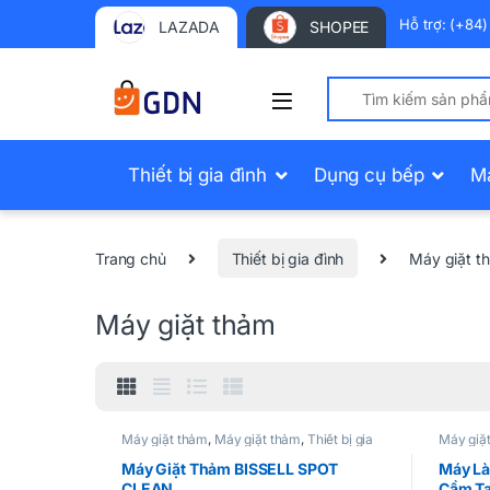
Hỗ trợ: (+84
LAZADA
SHOPEE
Search for:
Thiết bị gia đình
Dụng cụ bếp
M
Trang chủ
Thiết bị gia đình
Máy giặt t
Máy giặt thảm
Máy giặt thảm
,
Máy giặt thảm
,
Thiết bị gia
Máy giặ
đình
Máy Giặt Thảm BISSELL SPOT
Máy Là
CLEAN
Cầm Ta