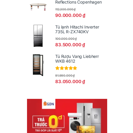
Reflections Copenhagen
112.300.000
₫
90.000.000
₫
Tủ lạnh Hitachi Inverter
735L R-ZX740KV
100.000.000
₫
83.500.000
₫
Tủ Rượu Vang Liebherr
WKB 4612
Được xếp
91.990.000
₫
hạng
5.00
5
83.050.000
₫
sao