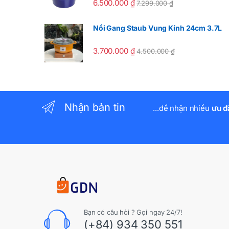
6.500.000
₫
7.299.000
₫
Nồi Gang Staub Vung Kính 24cm 3.7L
3.700.000
₫
4.500.000
₫
Nhận bản tin
...để nhận nhiều
ưu đ
Bạn có câu hỏi ? Gọi ngay 24/7!
(+84) 934 350 551