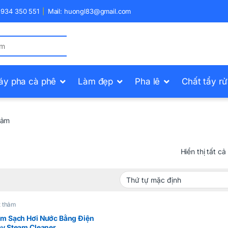
) 934 350 551
Mail: huongl83@gmail.com
áy pha cà phê
Làm đẹp
Pha lê
Chất tẩy r
hảm
Hiển thị tất cả
t thảm
m Sạch Hơi Nước Bằng Điện
y Steam Cleaner