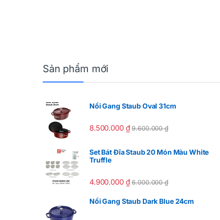
Sản phẩm mới
Nồi Gang Staub Oval 31cm
8.500.000
₫
9.600.000
₫
Set Bát Đĩa Staub 20 Món Màu White
Truffle
4.900.000
₫
6.000.000
₫
Nồi Gang Staub Dark Blue 24cm