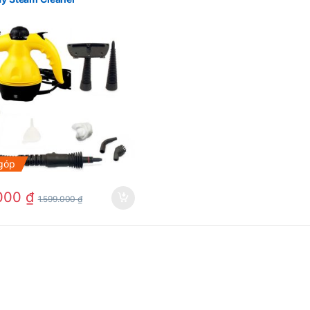
 góp
.000
₫
1.599.000
₫