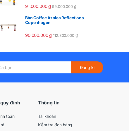
91.000.000
₫
99.000.000
₫
Bàn Coffee Azalea Reflections
Copenhagen
90.000.000
₫
112.300.000
₫
Đăng kí
 quy định
Thông tin
anh toán
Tài khoản
trả
Kiểm tra đơn hàng