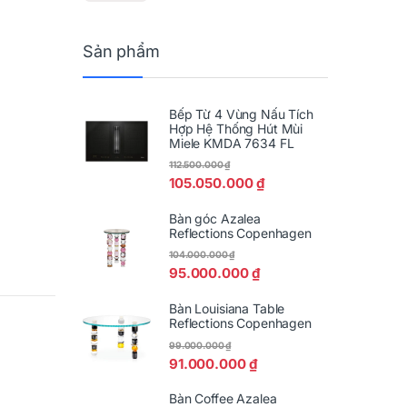
Sản phẩm
Bếp Từ 4 Vùng Nấu Tích
Hợp Hệ Thống Hút Mùi
Miele KMDA 7634 FL
112.500.000
₫
105.050.000
₫
Bàn góc Azalea
Reflections Copenhagen
104.000.000
₫
95.000.000
₫
Bàn Louisiana Table
Reflections Copenhagen
99.000.000
₫
91.000.000
₫
Bàn Coffee Azalea