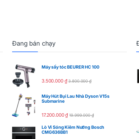
Đang bán chạy
Máy sấy tóc BEURER HC 100
3.500.000
₫
3.800.000
₫
Máy Hút Bụi Lau Nhà Dyson V15s
Submarine
17.200.000
₫
19.999.000
₫
Lò Vi Sóng Kiêm Nướng Bosch
CMG636BB1