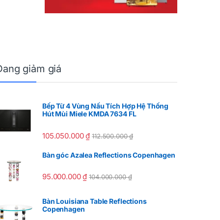
Đang giảm giá
Bếp Từ 4 Vùng Nấu Tích Hợp Hệ Thống
Hút Mùi Miele KMDA 7634 FL
105.050.000
₫
112.500.000
₫
Bàn góc Azalea Reflections Copenhagen
95.000.000
₫
104.000.000
₫
Bàn Louisiana Table Reflections
Copenhagen