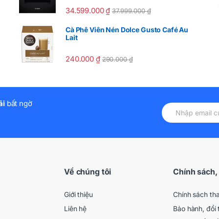
34.599.000
₫
37.999.000
₫
Cà Phê Viên Nén Dolce Gusto Café Au
Lait
240.000
₫
290.000
₫
ãi
bất ngờ
Về chúng tôi
Chính sách,
Giới thiệu
Chính sách th
Liên hệ
Bảo hành, đổi 