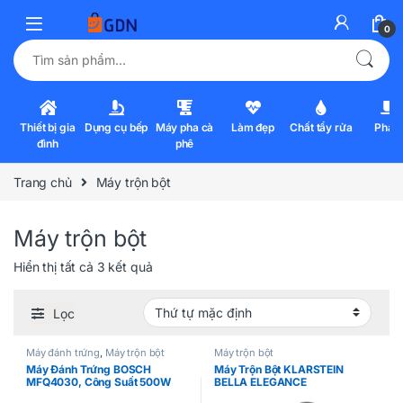
0
Tìm kiếm:
Thiết bị gia
Dụng cụ bếp
Máy pha cà
Làm đẹp
Chất tẩy rửa
Pha l
đình
phê
Trang chủ
Máy trộn bột
Máy trộn bột
Hiển thị tất cả 3 kết quả
Lọc
Máy đánh trứng
,
Máy trộn bột
Máy trộn bột
Máy Đánh Trứng BOSCH
Máy Trộn Bột KLARSTEIN
MFQ4030, Công Suất 500W
BELLA ELEGANCE