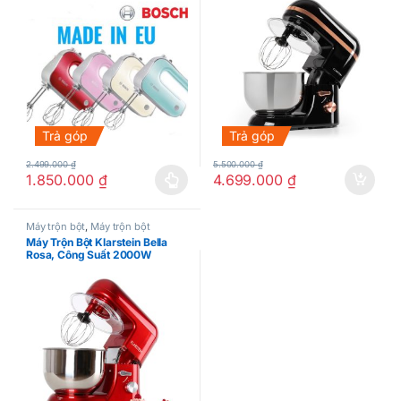
Trả góp
Trả góp
2.499.000
₫
5.500.000
₫
1.850.000
₫
4.699.000
₫
Sản phẩm này có nhiều biến thể. Các tùy chọn có thể được chọn
Máy trộn bột
,
Máy trộn bột
Máy Trộn Bột Klarstein Bella
Rosa, Công Suất 2000W