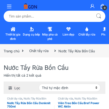
0
Tìm kiếm:
Thiết bị gia
Dụng cụ bếp
Máy pha cà
Làm đẹp
Chất tẩy rửa
Pha l
đình
phê
Trang chủ
Chất tẩy rửa
Nước Tẩy Rửa Bồn Cầu
Nước Tẩy Rửa Bồn Cầu
Hiển thị tất cả 2 kết quả
Lọc
Chất tẩy rửa
,
Nước Tẩy Rửa Bồn
Chất tẩy rửa
,
Nước Tẩy Rửa Bồn
Cầu
Cầu
Nước Tẩy Rửa Bồn Cầu Denkmit
Viên Treo Bồn Cầu Bref Power
750ml
WC Aktiv