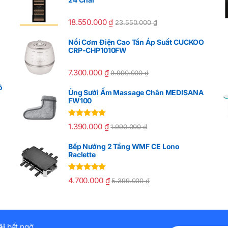
18.550.000
₫
23.550.000
₫
Nồi Cơm Điện Cao Tần Áp Suất CUCKOO
CRP-CHP1010FW
7.300.000
₫
9.990.000
₫
ô
Ủng Sưởi Ấm Massage Chân MEDISANA
FW100
Được xếp
1.390.000
₫
1.990.000
₫
hạng
5.00
5
sao
Bếp Nướng 2 Tầng WMF CE Lono
Raclette
Được xếp
4.700.000
₫
5.399.000
₫
hạng
5.00
5
sao
ãi
bất ngờ