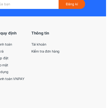
Đăng kí
 quy định
Thông tin
anh toán
Tài khoản
trả
Kiểm tra đơn hàng
ắp đặt
o mật
 dụng
anh toán VNPAY