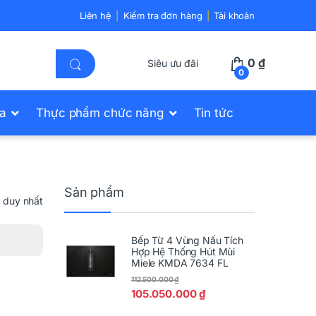
Liên hệ
Kiểm tra đơn hàng
Tài khoản
0
₫
Siêu ưu đãi
0
ửa
Thực phẩm chức năng
Tin tức
Sản phẩm
ả duy nhất
Bếp Từ 4 Vùng Nấu Tích
Hợp Hệ Thống Hút Mùi
Miele KMDA 7634 FL
112.500.000
₫
105.050.000
₫