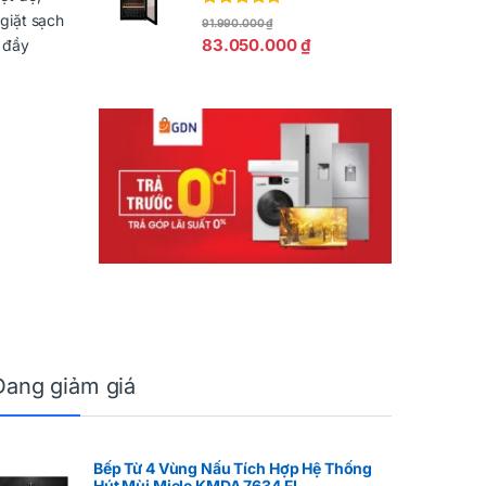
 giặt sạch
Được xếp
91.990.000
₫
hạng
5.00
5
83.050.000
₫
 đầy
sao
Đang giảm giá
Bếp Từ 4 Vùng Nấu Tích Hợp Hệ Thống
Hút Mùi Miele KMDA 7634 FL