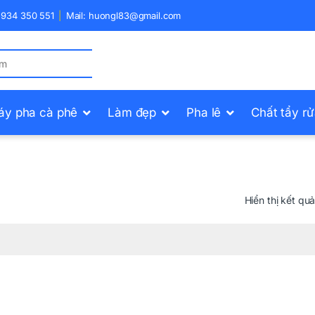
) 934 350 551
Mail: huongl83@gmail.com
áy pha cà phê
Làm đẹp
Pha lê
Chất tẩy r
Hiển thị kết qu