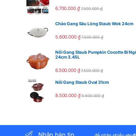
6.700.000
₫
7.500.000
₫
Chảo Gang Sâu Lòng Staub Wok 24cm
5.600.000
₫
7.500.000
₫
Nồi Gang Staub Pumpkin Cocotte Bí Ng
24cm 3.45L
6.500.000
₫
7.500.000
₫
Nồi Gang Staub Oval 31cm
8.500.000
₫
9.600.000
₫
Nhận bản tin
...để nhận nhiều
ưu đ