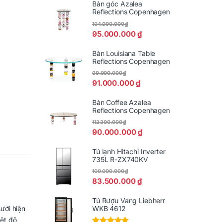
Bàn góc Azalea
Reflections Copenhagen
104.000.000
₫
95.000.000
₫
Bàn Louisiana Table
Reflections Copenhagen
99.000.000
₫
91.000.000
₫
Bàn Coffee Azalea
Reflections Copenhagen
112.300.000
₫
90.000.000
₫
Tủ lạnh Hitachi Inverter
735L R-ZX740KV
100.000.000
₫
83.500.000
₫
Tủ Rượu Vang Liebherr
ưởi hiện
WKB 4612
ệt độ,