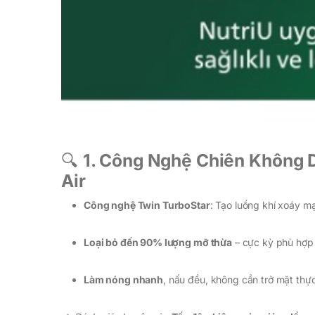
🔍
1. Công Nghệ Chiên Không D
Air
Công nghệ Twin TurboStar
: Tạo luồng khí xoáy m
Loại bỏ đến 90% lượng mỡ thừa
– cực kỳ phù hợp 
Làm nóng nhanh
, nấu đều, không cần trở mặt thự