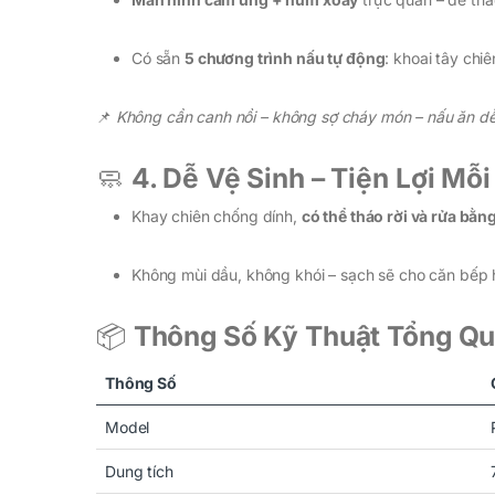
Có sẵn
5 chương trình nấu tự động
: khoai tây chiê
📌
Không cần canh nồi – không sợ cháy món – nấu ăn d
🧼
4. Dễ Vệ Sinh – Tiện Lợi Mỗ
Khay chiên chống dính,
có thể tháo rời và rửa bằ
Không mùi dầu, không khói – sạch sẽ cho căn bếp h
📦
Thông Số Kỹ Thuật Tổng Q
Thông Số
Model
Dung tích