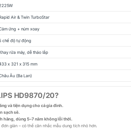
2225W
Rapid Air & Twin TurboStar
Cảm ứng + núm xoay
5 chế độ tự động
Khay rửa máy, dễ tháo lắp
433 x 321 x 315 mm
Châu Âu (Ba Lan)
ILIPS HD9870/20?
ăng và tiện dụng cho cả gia đình.
ôn sạch sẽ.
h hãng, dùng 5–7 năm không lỗi thời.
n đơn giản – có thể cân nhắc mẫu dung tích nhỏ hơn.