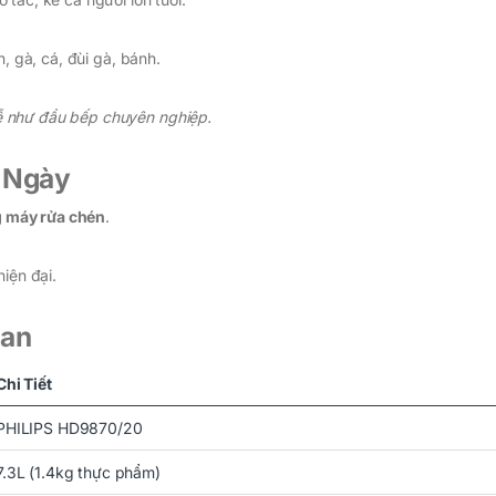
n, gà, cá, đùi gà, bánh.
ễ như đầu bếp chuyên nghiệp.
i Ngày
ng máy rửa chén
.
iện đại.
uan
Chi Tiết
PHILIPS HD9870/20
7.3L (1.4kg thực phẩm)