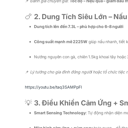
📌
Đánh giá chuyên gia
:
Tốc độ – hiệu quả – giảm dầu m
🍗
2. Dung Tích Siêu Lớn – Nấ
Dung tích lên đến 7.3L – phù hợp cho 6–8 người
Công suất mạnh mẽ 2225W
giúp nấu nhanh, tiết k
Nướng nguyên con gà, chiên 1.5kg khoai tây hoặc 
📌
Lý tưởng cho gia đình đông người hoặc tổ chức tiệc n
https://youtu.be/taq3SAMPpFI
💡
3. Điều Khiển Cảm Ứng + S
Smart Sensing Technology
: Tự động nhận diện mó
Màn hình cảm ứng + núm xoay
trực quan – dễ thao