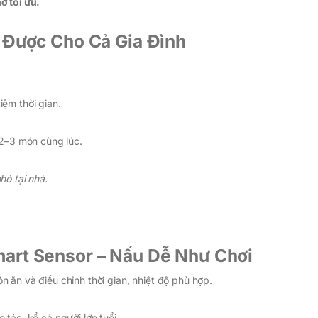
ỡ tối ưu.
u Được Cho Cả Gia Đình
iệm thời gian.
2–3 món cùng lúc.
hỏ tại nhà.
mart Sensor – Nấu Dễ Như Chơi
n ăn và điều chỉnh thời gian, nhiệt độ phù hợp.
 tác, kể cả người lớn tuổi.