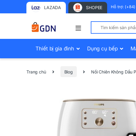
Hỗ trợ: (+84
LAZADA
SHOPEE
Search for:
Thiết bị gia đình
Dụng cụ bếp
M
Trang chủ
Blog
Nồi Chiên Không Dầu 