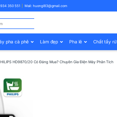
) 934 350 551
Mail: huongl83@gmail.com
áy pha cà phê
Làm đẹp
Pha lê
Chất tẩy r
PHILIPS HD9870/20 Có Đáng Mua? Chuyên Gia Điện Máy Phân Tích