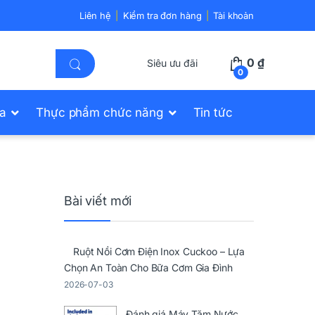
Liên hệ
Kiểm tra đơn hàng
Tài khoản
0
₫
Siêu ưu đãi
0
ửa
Thực phẩm chức năng
Tin tức
Bài viết mới
Ruột Nồi Cơm Điện Inox Cuckoo – Lựa
Chọn An Toàn Cho Bữa Cơm Gia Đình
2026-07-03
Đánh giá Máy Tăm Nước