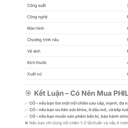
Công suất
Công nghệ
Màn hình
Chương trình nấu
Vệ sinh
Kích thước
Xuất xứ
🎯
Kết Luận – Có Nên Mua PH
✅
CÓ – nếu bạn tìm một nồi chiên cao cấp, mạnh, đa n
✅
CÓ – nếu bạn ưu tiên sức khỏe, ít dầu mỡ, và bếp lu
✅
CÓ – nếu bạn muốn sản phẩm bền bỉ, bảo hành chín
❌ Nếu bạn chỉ dùng nồi chiên 1–2 lần/tuần và nấu ít mó