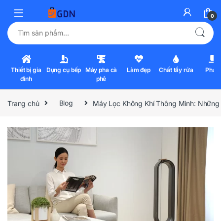
0
Tìm kiếm:
Thiết bị gia
Dụng cụ bếp
Máy pha cà
Làm đẹp
Chất tẩy rửa
Pha l
đình
phê
Trang chủ
Blog
Máy Lọc Không Khí Thông Minh: Những