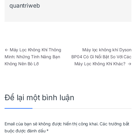
quantriweb
Điều hướng bài viết
←
Máy Lọc Không Khí Thông
Máy lọc không khí Dyson
Minh: Những Tính Năng Bạn
BP04 Có Gì Nổi Bật So Với Các
Không Nên Bỏ Lỡ
Máy Lọc Không Khí Khác?
→
Để lại một bình luận
Email của bạn sẽ không được hiển thị công khai.
Các trường bắt
buộc được đánh dấu
*