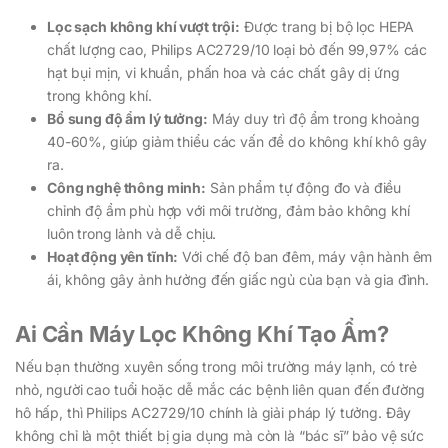
Lọc sạch không khí vượt trội:
Được trang bị bộ lọc HEPA
chất lượng cao, Philips AC2729/10 loại bỏ đến 99,97% các
hạt bụi mịn, vi khuẩn, phấn hoa và các chất gây dị ứng
trong không khí.
Bổ sung độ ẩm lý tưởng:
Máy duy trì độ ẩm trong khoảng
40-60%, giúp giảm thiểu các vấn đề do không khí khô gây
ra.
Công nghệ thông minh:
Sản phẩm tự động đo và điều
chỉnh độ ẩm phù hợp với môi trường, đảm bảo không khí
luôn trong lành và dễ chịu.
Hoạt động yên tĩnh:
Với chế độ ban đêm, máy vận hành êm
ái, không gây ảnh hưởng đến giấc ngủ của bạn và gia đình.
Ai Cần Máy Lọc Không Khí Tạo Ẩm?
Nếu bạn thường xuyên sống trong môi trường máy lạnh, có trẻ
nhỏ, người cao tuổi hoặc dễ mắc các bệnh liên quan đến đường
hô hấp, thì Philips AC2729/10 chính là giải pháp lý tưởng. Đây
không chỉ là một thiết bị gia dụng mà còn là “bác sĩ” bảo vệ sức