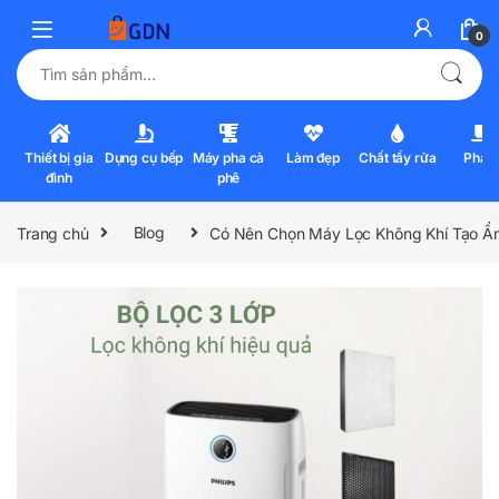
0
Tìm kiếm:
Thiết bị gia
Dụng cụ bếp
Máy pha cà
Làm đẹp
Chất tẩy rửa
Pha l
đình
phê
Trang chủ
Blog
Có Nên Chọn Máy Lọc Không Khí Tạo Ẩ