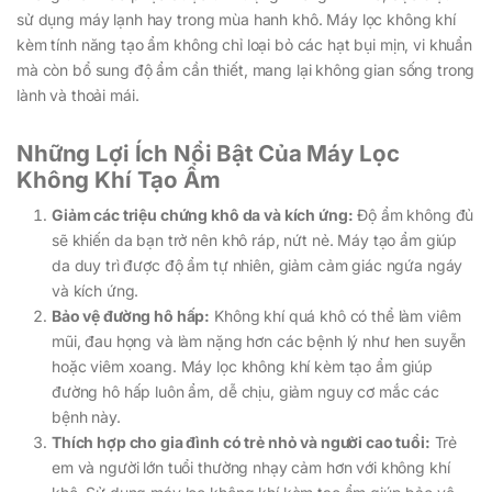
sử dụng máy lạnh hay trong mùa hanh khô. Máy lọc không khí
kèm tính năng tạo ẩm không chỉ loại bỏ các hạt bụi mịn, vi khuẩn
mà còn bổ sung độ ẩm cần thiết, mang lại không gian sống trong
lành và thoải mái.
Những Lợi Ích Nổi Bật Của Máy Lọc
Không Khí Tạo Ẩm
Giảm các triệu chứng khô da và kích ứng:
Độ ẩm không đủ
sẽ khiến da bạn trở nên khô ráp, nứt nẻ. Máy tạo ẩm giúp
da duy trì được độ ẩm tự nhiên, giảm cảm giác ngứa ngáy
và kích ứng.
Bảo vệ đường hô hấp:
Không khí quá khô có thể làm viêm
mũi, đau họng và làm nặng hơn các bệnh lý như hen suyễn
hoặc viêm xoang. Máy lọc không khí kèm tạo ẩm giúp
đường hô hấp luôn ẩm, dễ chịu, giảm nguy cơ mắc các
bệnh này.
Thích hợp cho gia đình có trẻ nhỏ và người cao tuổi:
Trẻ
em và người lớn tuổi thường nhạy cảm hơn với không khí