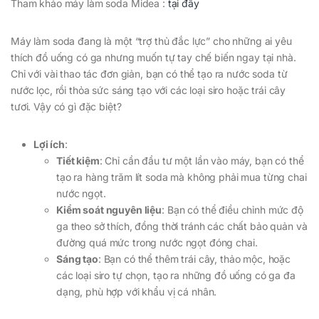
Tham khảo máy làm soda Midea :
tại đây
Máy làm soda đang là một “trợ thủ đắc lực” cho những ai yêu
thích đồ uống có ga nhưng muốn tự tay chế biến ngay tại nhà.
Chỉ với vài thao tác đơn giản, bạn có thể tạo ra nước soda từ
nước lọc, rồi thỏa sức sáng tạo với các loại siro hoặc trái cây
tươi. Vậy có gì đặc biệt?
Lợi ích
:
Tiết kiệm
: Chỉ cần đầu tư một lần vào máy, bạn có thể
tạo ra hàng trăm lít soda mà không phải mua từng chai
nước ngọt.
Kiểm soát nguyên liệu
: Bạn có thể điều chỉnh mức độ
ga theo sở thích, đồng thời tránh các chất bảo quản và
đường quá mức trong nước ngọt đóng chai.
Sáng tạo
: Bạn có thể thêm trái cây, thảo mộc, hoặc
các loại siro tự chọn, tạo ra những đồ uống có ga đa
dạng, phù hợp với khẩu vị cá nhân.