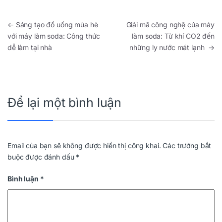
Điều hướng bài viết
←
Sáng tạo đồ uống mùa hè
Giải mã công nghệ của máy
với máy làm soda: Công thức
làm soda: Từ khí CO2 đến
dễ làm tại nhà
những ly nước mát lạnh
→
Để lại một bình luận
Email của bạn sẽ không được hiển thị công khai.
Các trường bắt
buộc được đánh dấu
*
Bình luận
*