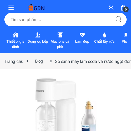
0
Tìm kiếm:
Thiết bị gia
Dụng cụ bếp
Máy pha cà
Làm đẹp
Chất tẩy rửa
Pha l
đình
phê
Trang chủ
Blog
So sánh máy làm soda và nước ngọt đón