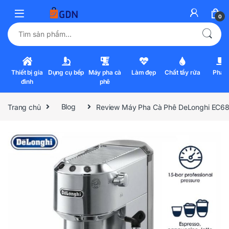
0
Tìm kiếm:
Thiết bị gia
Dụng cụ bếp
Máy pha cà
Làm đẹp
Chất tẩy rửa
Pha l
đình
phê
Trang chủ
Blog
Review Máy Pha Cà Phê DeLonghi EC68