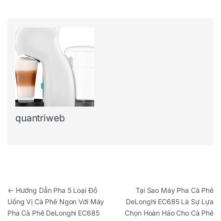
quantriweb
Điều hướng bài viết
←
Hướng Dẫn Pha 5 Loại Đồ
Tại Sao Máy Pha Cà Phê
Uống Vị Cà Phê Ngon Với Máy
DeLonghi EC685 Là Sự Lựa
Pha Cà Phê DeLonghi EC685
Chọn Hoàn Hảo Cho Cà Phê