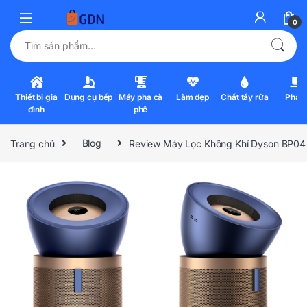
0
Tìm kiếm:
Thiết bị gia
Dụng cụ bếp
Máy pha cà
Làm đẹp
Chất tẩy rửa
Pha l
đình
phê
Trang chủ
Blog
Review Máy Lọc Không Khí Dyson BP04