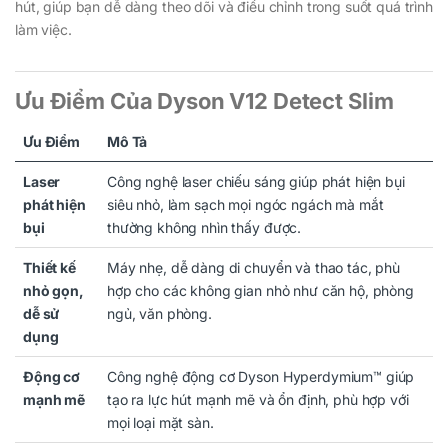
hút, giúp bạn dễ dàng theo dõi và điều chỉnh trong suốt quá trình
làm việc.
Ưu Điểm Của Dyson V12 Detect Slim
Ưu Điểm
Mô Tả
Laser
Công nghệ laser chiếu sáng giúp phát hiện bụi
phát hiện
siêu nhỏ, làm sạch mọi ngóc ngách mà mắt
bụi
thường không nhìn thấy được.
Thiết kế
Máy nhẹ, dễ dàng di chuyển và thao tác, phù
nhỏ gọn,
hợp cho các không gian nhỏ như căn hộ, phòng
dễ sử
ngủ, văn phòng.
dụng
Động cơ
Công nghệ động cơ Dyson Hyperdymium™ giúp
mạnh mẽ
tạo ra lực hút mạnh mẽ và ổn định, phù hợp với
mọi loại mặt sàn.