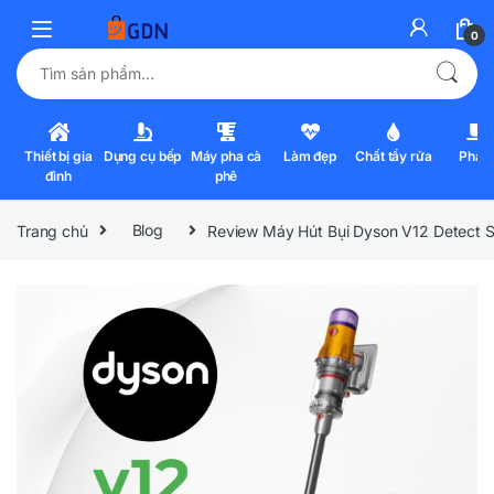
0
Tìm kiếm:
Thiết bị gia
Dụng cụ bếp
Máy pha cà
Làm đẹp
Chất tẩy rửa
Pha l
đình
phê
Trang chủ
Blog
Review Máy Hút Bụi Dyson V12 Detect 