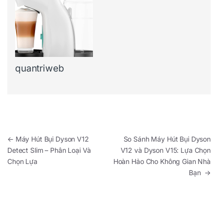
quantriweb
Điều hướng bài viết
←
Máy Hút Bụi Dyson V12
So Sánh Máy Hút Bụi Dyson
Detect Slim – Phân Loại Và
V12 và Dyson V15: Lựa Chọn
Chọn Lựa
Hoàn Hảo Cho Không Gian Nhà
Bạn
→