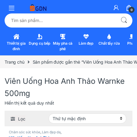
0
Tìm kiếm:
Thiết bị gia
Dụng cụ bếp
Máy pha cà
Làm đẹp
Chất tẩy rửa
Pha l
đình
phê
Trang chủ
Sản phẩm được gắn thẻ “Viên Uống Hoa Anh Thảo 
Viên Uống Hoa Anh Thảo Warnke
500mg
Hiển thị kết quả duy nhất
Lọc
Chăm sóc sức khỏe
,
Làm đẹp da
,
Sức khỏe sinh lý
,
Thực phẩm chức