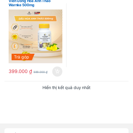
Viên Uống Hoa Anh Thảo
năng
Warnke 500mg
Trả góp
399.000
₫
599.000
₫
Hiển thị kết quả duy nhất