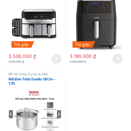
Trả góp
Trả góp
3.500.000
₫
3.190.000
₫
4.100.000
₫
3.500.000
₫
Bộ nồi chảo
,
Dụng cụ bếp
Nồi Đơn Tefal Duetto 18Cm –
1,9L