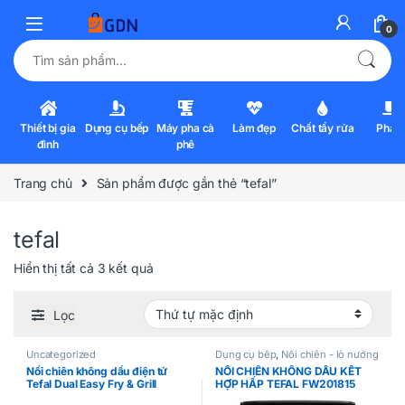
0
Tìm kiếm:
Thiết bị gia
Dụng cụ bếp
Máy pha cà
Làm đẹp
Chất tẩy rửa
Pha l
đình
phê
Trang chủ
Sản phẩm được gắn thẻ “tefal”
tefal
Hiển thị tất cả 3 kết quả
Lọc
Uncategorized
Dụng cụ bếp
,
Nồi chiên - lò nướng
Nồi chiên không dầu điện tử
NỒI CHIÊN KHÔNG DẦU KẾT
Tefal Dual Easy Fry & Grill
HỢP HẤP TEFAL FW201815
EY905D10 – 8.3L