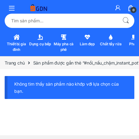
0
Tìm kiếm:
Thiết bị gia
Dụng cụ bếp
Máy pha cà
Làm đẹp
Chất tẩy rửa
Pha l
đình
phê
Trang chủ
Sản phẩm được gắn thẻ “#nồi_nấu_chậm_instant_pot
Không tìm thấy sản phẩm nào khớp với lựa chọn của
bạn.