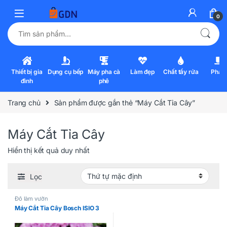
0
Tìm kiếm:
Thiết bị gia
Dụng cụ bếp
Máy pha cà
Làm đẹp
Chất tẩy rửa
Pha l
đình
phê
Trang chủ
Sản phẩm được gắn thẻ “Máy Cắt Tỉa Cây”
Máy Cắt Tỉa Cây
Hiển thị kết quả duy nhất
Lọc
Đồ làm vườn
Máy Cắt Tỉa Cây Bosch ISIO 3