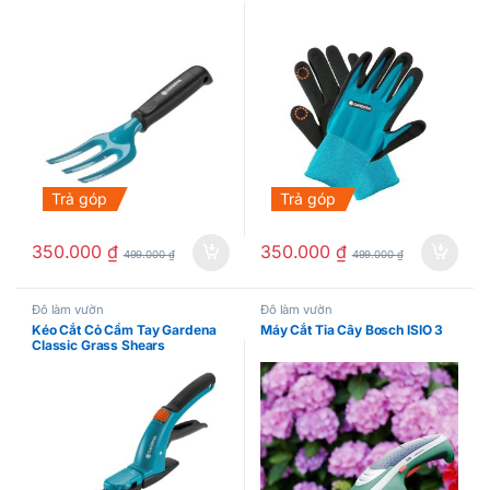
Trả góp
Trả góp
350.000
₫
350.000
₫
499.000
₫
499.000
₫
Đồ làm vườn
Đồ làm vườn
Kéo Cắt Cỏ Cầm Tay Gardena
Máy Cắt Tỉa Cây Bosch ISIO 3
Classic Grass Shears