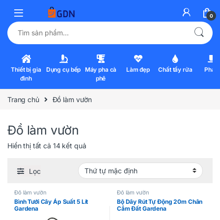
0
Tìm kiếm:
Thiết bị gia
Dụng cụ bếp
Máy pha cà
Làm đẹp
Chất tẩy rửa
Pha l
đình
phê
Trang chủ
Đồ làm vườn
Đồ làm vườn
Hiển thị tất cả 14 kết quả
Lọc
Đồ làm vườn
Đồ làm vườn
Bình Tưới Cây Áp Suất 5 Lít
Bộ Dây Rút Tự Động 20m Chân
Gardena
Cắm Đất Gardena