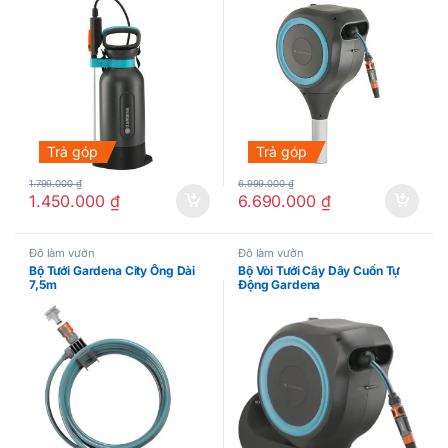
Trả góp
Trả góp
1.799.000
₫
6.999.000
₫
1.450.000
₫
6.690.000
₫
Đồ làm vườn
Đồ làm vườn
Bộ Tưới Gardena City Ống Dài
Bộ Vòi Tưới Cây Dây Cuốn Tự
7,5m
Động Gardena