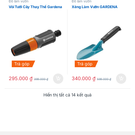
Đồ làm vườn
Đồ làm vườn
Vòi Tưới Cây Thay Thế Gardena
Xẻng Làm Vườn GARDENA
Trả góp
Trả góp
295.000
₫
340.000
₫
399.000
₫
599.000
₫
Hiển thị tất cả 14 kết quả