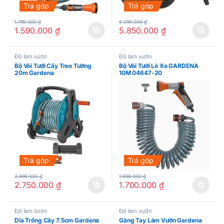
Trả góp
Trả góp
1.799.000
₫
6.299.000
₫
1.590.000
₫
5.850.000
₫
Đồ làm vườn
Đồ làm vườn
Bộ Vòi Tưới Cây Treo Tường
Bộ Vòi Tưới Lò Xo GARDENA
20m Gardena
10M 04647-20
Trả góp
Trả góp
2.999.000
₫
1.999.000
₫
2.750.000
₫
1.700.000
₫
Đồ làm vườn
Đồ làm vườn
Dĩa Trồng Cây 7.5cm Gardena
Găng Tay Làm Vườn Gardena