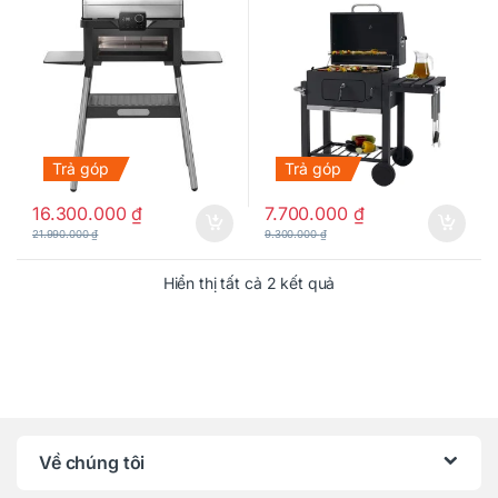
Trả góp
Trả góp
16.300.000
₫
7.700.000
₫
21.990.000
₫
9.300.000
₫
Hiển thị tất cả 2 kết quả
Về chúng tôi