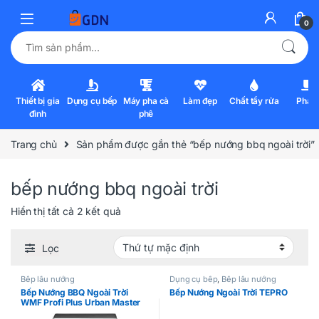
0
Tìm kiếm:
Thiết bị gia
Dụng cụ bếp
Máy pha cà
Làm đẹp
Chất tẩy rửa
Pha l
đình
phê
Trang chủ
Sản phẩm được gắn thẻ “bếp nướng bbq ngoài trời”
bếp nướng bbq ngoài trời
Hiển thị tất cả 2 kết quả
Lọc
Bếp lẩu nướng
Dụng cụ bếp
,
Bếp lẩu nướng
Bếp Nướng BBQ Ngoài Trời
Bếp Nướng Ngoài Trời TEPRO
WMF Profi Plus Urban Master
Grill 2in1 3000W