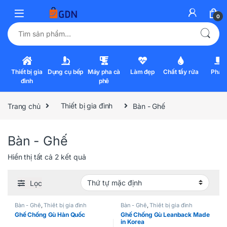
0
Tìm kiếm:
Thiết bị gia
Dụng cụ bếp
Máy pha cà
Làm đẹp
Chất tẩy rửa
Pha l
đình
phê
Trang chủ
Thiết bị gia đình
Bàn - Ghế
Bàn - Ghế
Hiển thị tất cả 2 kết quả
Lọc
Bàn - Ghế
,
Thiết bị gia đình
Bàn - Ghế
,
Thiết bị gia đình
Ghế Chống Gù Hàn Quốc
Ghế Chống Gù Leanback Made
in Korea