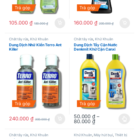
Trả góp
Trả góp
105.000
₫
160.000
₫
130.000
₫
200.000
₫
Chất tẩy rửa
,
Khử Khuẩn
Chất tẩy rửa
,
Khử Khuẩn
Dung Dịch Nhử Kiến Terro Ant
Dung Dịch Tẩy Cặn Nước
Killer
Denkmit Khử Cặn Canxi
Trả góp
Trả góp
50.000
₫
–
240.000
₫
300.000
₫
80.000
₫
Sản phẩm này có nhiều biến thể.
Chất tẩy rửa
,
Khử Khuẩn
Khử Khuẩn
,
Máy hút bụi
,
Thiết bị
gia đình