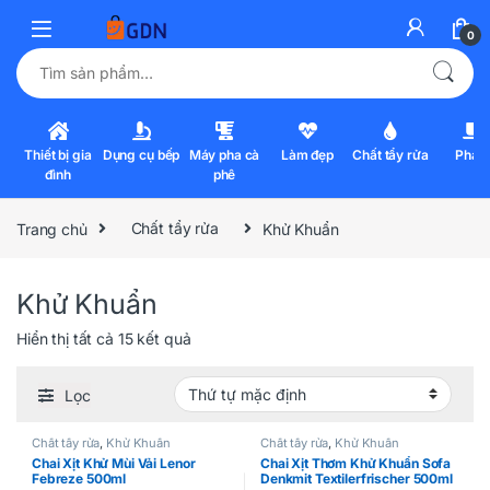
0
Tìm kiếm:
Thiết bị gia
Dụng cụ bếp
Máy pha cà
Làm đẹp
Chất tẩy rửa
Pha l
đình
phê
Trang chủ
Chất tẩy rửa
Khử Khuẩn
Khử Khuẩn
Hiển thị tất cả 15 kết quả
Lọc
Chất tẩy rửa
,
Khử Khuẩn
Chất tẩy rửa
,
Khử Khuẩn
Chai Xịt Khử Mùi Vải Lenor
Chai Xịt Thơm Khử Khuẩn Sofa
Febreze 500ml
Denkmit Textilerfrischer 500ml