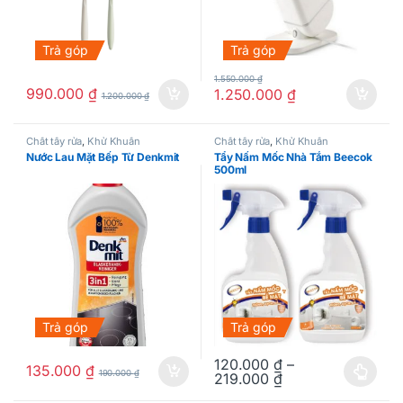
Trả góp
Trả góp
1.550.000
₫
990.000
₫
1.250.000
₫
1.200.000
₫
Chất tẩy rửa
,
Khử Khuẩn
Chất tẩy rửa
,
Khử Khuẩn
Nước Lau Mặt Bếp Từ Denkmit
Tẩy Nấm Mốc Nhà Tắm Beecok
500ml
Trả góp
Trả góp
120.000
₫
–
135.000
₫
190.000
₫
219.000
₫
Sản phẩm này có nhiều biến thể.