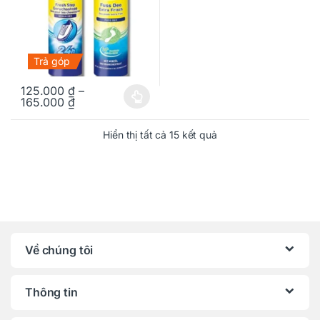
Trả góp
125.000
₫
–
165.000
₫
Sản phẩm này có nhiều biến thể. Các tùy chọn có thể được chọn
Hiển thị tất cả 15 kết quả
Về chúng tôi
Thông tin