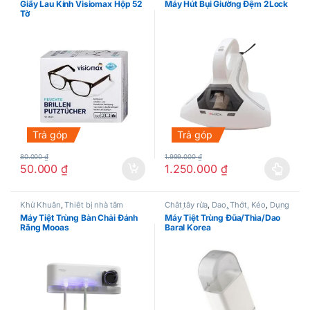
Giấy Lau Kính Visiomax Hộp 52
Máy Hút Bụi Giường Đệm 2Lock
Tờ
Trả góp
Trả góp
80.000
₫
1.999.000
₫
50.000
₫
1.250.000
₫
Sản phẩm này có nhiều biến thể.
Khử Khuẩn
,
Thiết bị nhà tắm
Chất tẩy rửa
,
Dao, Thớt, Kéo
,
Dụng
cụ bếp
,
Khử Khuẩn
,
Thìa, Nĩa, Dĩa
,
Máy Tiệt Trùng Bàn Chải Đánh
Máy Tiệt Trùng Đũa/Thìa/Dao
Thực phẩm khác
Răng Mooas
Baral Korea