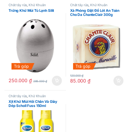
Chất tẩy rửa
,
Khử Khuẩn
Chất tẩy rửa
,
Khử Khuẩn
Trứng Khử Mùi Tủ Lạnh Silit
Xà Phòng Giặt Đồ Lót An Toàn
Cho Da ChanteClair 300g
Trả góp
Trả góp
120.000
₫
250.000
₫
85.000
₫
285.000
₫
Chất tẩy rửa
,
Khử Khuẩn
Xịt Khử Mùi Hôi Chân Và Giày
Dép Scholl Fuss 150ml