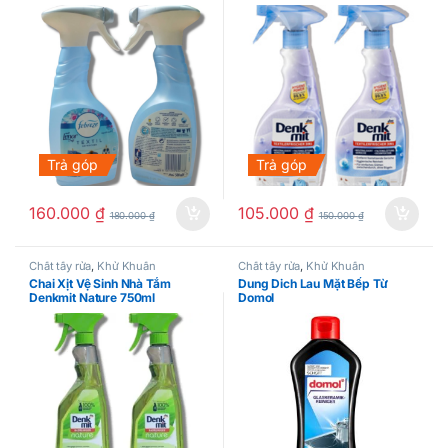
Trả góp
Trả góp
160.000
₫
105.000
₫
180.000
₫
150.000
₫
Chất tẩy rửa
,
Khử Khuẩn
Chất tẩy rửa
,
Khử Khuẩn
Chai Xịt Vệ Sinh Nhà Tắm
Dung Dich Lau Mặt Bếp Từ
Denkmit Nature 750ml
Domol