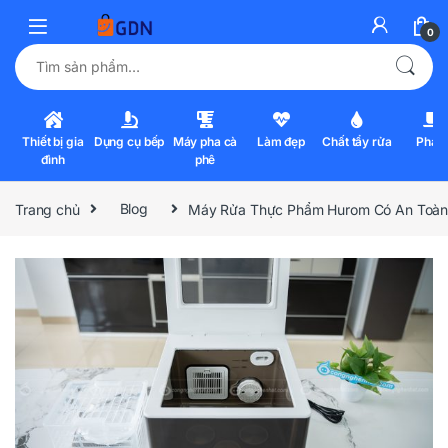
0
Tìm kiếm:
Thiết bị gia
Dụng cụ bếp
Máy pha cà
Làm đẹp
Chất tẩy rửa
Pha l
đình
phê
Trang chủ
Blog
Máy Rửa Thực Phẩm Hurom Có An Toàn