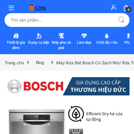
0
Tìm kiếm:
Thiết bị gia
Dụng cụ bếp
Máy pha cà
Làm đẹp
Chất tẩy rửa
Pha l
đình
phê
Trang chủ
Blog
Máy Rửa Bát Bosch Có Sạch Như Rửa T