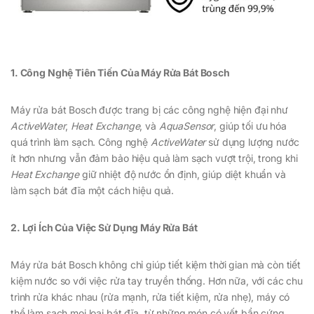
1. Công Nghệ Tiên Tiến Của Máy Rửa Bát Bosch
Máy rửa bát Bosch được trang bị các công nghệ hiện đại như
ActiveWater
,
Heat Exchange
, và
AquaSensor
, giúp tối ưu hóa
quá trình làm sạch. Công nghệ
ActiveWater
sử dụng lượng nước
ít hơn nhưng vẫn đảm bảo hiệu quả làm sạch vượt trội, trong khi
Heat Exchange
giữ nhiệt độ nước ổn định, giúp diệt khuẩn và
làm sạch bát đĩa một cách hiệu quả.
2. Lợi Ích Của Việc Sử Dụng Máy Rửa Bát
Máy rửa bát Bosch không chỉ giúp tiết kiệm thời gian mà còn tiết
kiệm nước so với việc rửa tay truyền thống. Hơn nữa, với các chu
trình rửa khác nhau (rửa mạnh, rửa tiết kiệm, rửa nhẹ), máy có
thể làm sạch mọi loại bát đĩa, từ những món có vết bẩn cứng