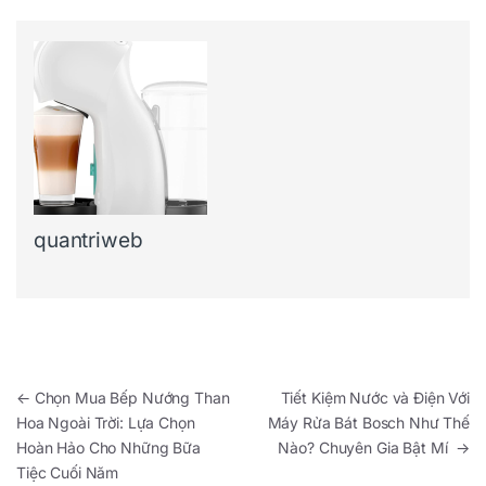
quantriweb
Điều hướng bài viết
←
Chọn Mua Bếp Nướng Than
Tiết Kiệm Nước và Điện Với
Hoa Ngoài Trời: Lựa Chọn
Máy Rửa Bát Bosch Như Thế
Hoàn Hảo Cho Những Bữa
Nào? Chuyên Gia Bật Mí
→
Tiệc Cuối Năm