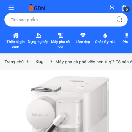
0
Tìm kiếm:
Thiết bị gia
Dụng cụ bếp
Máy pha cà
Làm đẹp
Chất tẩy rửa
Pha l
đình
phê
Trang chủ
Blog
Máy pha cà phê viên nén là gì? Có nên đ