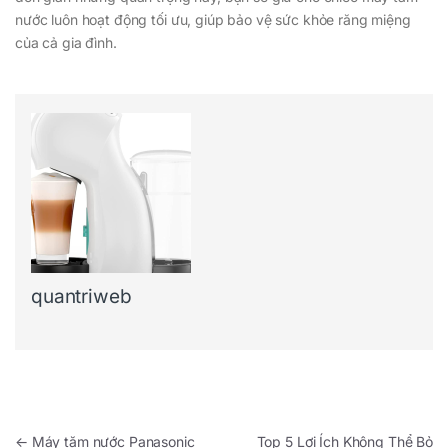
nước luôn hoạt động tối ưu, giúp bảo vệ sức khỏe răng miệng
của cả gia đình.
quantriweb
Điều hướng bài viết
←
Máy tăm nước Panasonic
Top 5 Lợi Ích Không Thể Bỏ