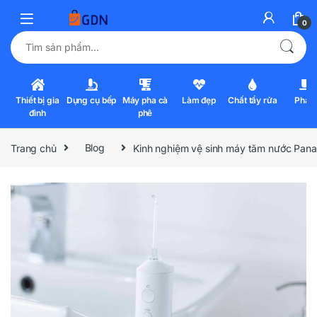
0
Tìm kiếm:
Thiết bị gia
Dụng cụ bếp
Máy pha cà
Làm đẹp
Chất tẩy rửa
Pha l
đình
phê
Trang chủ
Blog
Kinh nghiệm vệ sinh máy tăm nước Pana