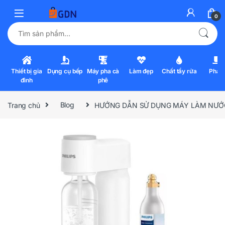
0
Tìm kiếm:
Thiết bị gia
Dụng cụ bếp
Máy pha cà
Làm đẹp
Chất tẩy rửa
Pha l
đình
phê
Trang chủ
Blog
HƯỚNG DẪN SỬ DỤNG MÁY LÀM NƯỚC