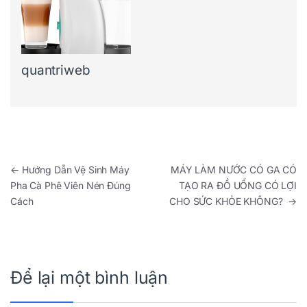
quantriweb
Điều hướng bài viết
←
Hướng Dẫn Vệ Sinh Máy
MÁY LÀM NƯỚC CÓ GA CÓ
Pha Cà Phê Viên Nén Đúng
TẠO RA ĐỒ UỐNG CÓ LỢI
Cách
CHO SỨC KHỎE KHÔNG?
→
Để lại một bình luận