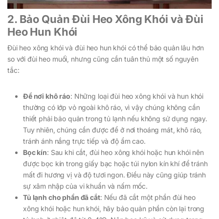
2. Bảo Quản Đùi Heo Xông Khói và Đùi
Heo Hun Khói
Đùi heo xông khói và đùi heo hun khói có thể bảo quản lâu hơn
so với đùi heo muối, nhưng cũng cần tuân thủ một số nguyên
tắc:
Để nơi khô ráo
: Những loại đùi heo xông khói và hun khói
thường có lớp vỏ ngoài khô ráo, vì vậy chúng không cần
thiết phải bảo quản trong tủ lạnh nếu không sử dụng ngay.
Tuy nhiên, chúng cần được để ở nơi thoáng mát, khô ráo,
tránh ánh nắng trực tiếp và độ ẩm cao.
Bọc kín
: Sau khi cắt, đùi heo xông khói hoặc hun khói nên
được bọc kín trong giấy bạc hoặc túi nylon kín khí để tránh
mất đi hương vị và độ tươi ngon. Điều này cũng giúp tránh
sự xâm nhập của vi khuẩn và nấm mốc.
Tủ lạnh cho phần đã cắt
: Nếu đã cắt một phần đùi heo
xông khói hoặc hun khói, hãy bảo quản phần còn lại trong