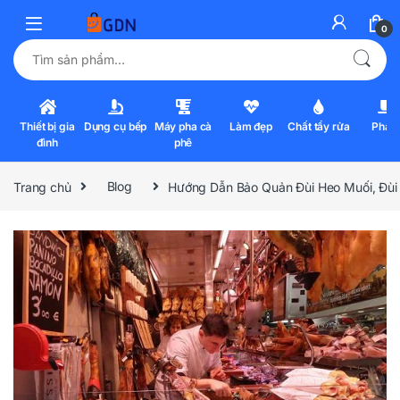
0
Tìm kiếm:
Thiết bị gia
Dụng cụ bếp
Máy pha cà
Làm đẹp
Chất tẩy rửa
Pha l
đình
phê
Trang chủ
Blog
Hướng Dẫn Bảo Quản Đùi Heo Muối, Đùi