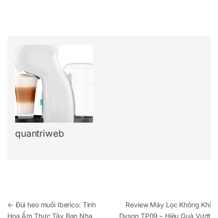
quantriweb
Điều hướng bài viết
←
Đùi heo muối Iberico: Tinh
Review Máy Lọc Không Khí
Hoa Ẩm Thực Tây Ban Nha
Dyson TP09 – Hiệu Quả Vượt