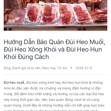
Hướng Dẫn Bảo Quản Đùi Heo Muối,
Đùi Heo Xông Khói và Đùi Heo Hun
Khói Đúng Cách
Blog
,
Đánh giá và tư vấn
,
Mẹo hay
,
Tin tức
2024-12-11
Đùi heo muối
, đùi heo xông khói hay đùi heo hun khói là những
món ăn đặc sản được ưa chuộng và mang đậm hương vị đặc
trưng. Để đảm bảo chất lượng và hương vị của các loại đùi heo
này trong thời gian dài, việc bảo quản đúng cách là vô cùng
quan trọng. Dưới đây là những hướng dẫn chi tiết giúp bạn bảo
quản đùi heo muối và đùi heo xông khói, hun khói một cách