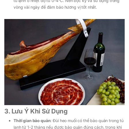
tủ lạnh ở nhiệt độ từ 0-4°C. Nên bọc kỹ và sử dụng trong
vòng vài ngày để đảm bảo hương vị tốt nhất.
3. Lưu Ý Khi Sử Dụng
Thời gian bảo quản
: Đùi heo muối có thể bảo quản trong tủ
lạnh từ 1-2 tháng nếu được bảo quản đúng cách, trong khi