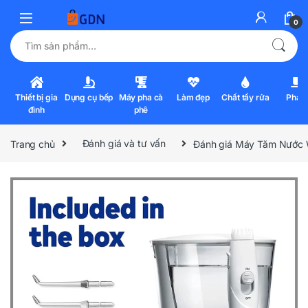
0
Tìm kiếm:
Thiết bị gia
Dụng cụ bếp
Máy pha cà
Làm đẹp
Chất tẩy rửa
Pha l
đình
phê
Trang chủ
Đánh giá và tư vấn
Đánh giá Máy Tăm Nước W