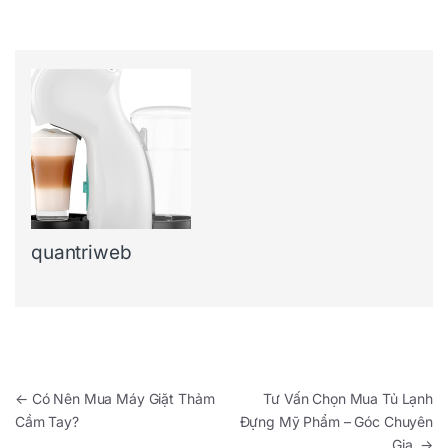
quantriweb
Điều hướng bài viết
←
Có Nên Mua Máy Giặt Thảm
Tư Vấn Chọn Mua Tủ Lạnh
Cầm Tay?
Đựng Mỹ Phẩm – Góc Chuyên
Gia
→