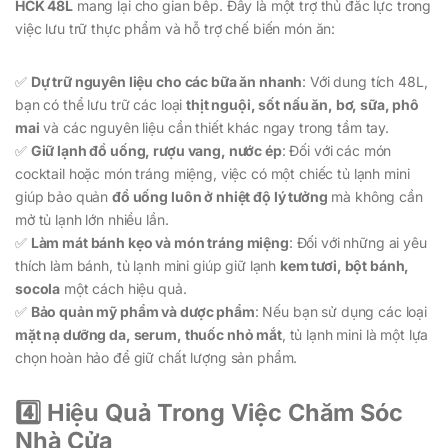
HCK 48L
mang lại cho gian bếp. Đây là một trợ thủ đắc lực trong
việc lưu trữ thực phẩm và hỗ trợ chế biến món ăn:
✅
Dự trữ nguyên liệu cho các bữa ăn nhanh
: Với dung tích 48L,
bạn có thể lưu trữ các loại
thịt nguội, sốt nấu ăn, bơ, sữa, phô
mai
và các nguyên liệu cần thiết khác ngay trong tầm tay.
✅
Giữ lạnh đồ uống, rượu vang, nước ép
: Đối với các món
cocktail hoặc món tráng miệng, việc có một chiếc tủ lạnh mini
giúp bảo quản
đồ uống luôn ở nhiệt độ lý tưởng
mà không cần
mở tủ lạnh lớn nhiều lần.
✅
Làm mát bánh kẹo và món tráng miệng
: Đối với những ai yêu
thích làm bánh, tủ lạnh mini giúp giữ lạnh
kem tươi, bột bánh,
socola
một cách hiệu quả.
✅
Bảo quản mỹ phẩm và dược phẩm
: Nếu bạn sử dụng các loại
mặt nạ dưỡng da, serum, thuốc nhỏ mắt
, tủ lạnh mini là một lựa
chọn hoàn hảo để giữ chất lượng sản phẩm.
4️⃣ Hiệu Quả Trong Việc Chăm Sóc
Nhà Cửa