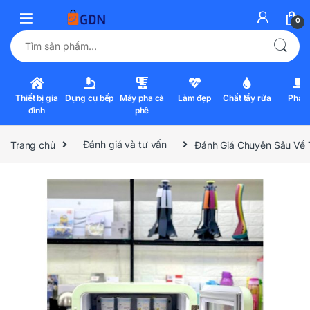
0
Tìm kiếm:
Thiết bị gia
Dụng cụ bếp
Máy pha cà
Làm đẹp
Chất tẩy rửa
Pha l
đình
phê
Trang chủ
Đánh giá và tư vấn
Đánh Giá Chuyên Sâu Về 