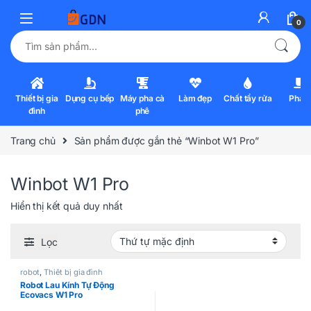
0
Tìm kiếm:
Thiết bị gia
Dụng cụ bếp
Máy pha cà
Làm đẹp
Chất tẩy rửa
Pha l
đình
phê
Trang chủ
Sản phẩm được gắn thẻ “Winbot W1 Pro”
Winbot W1 Pro
Hiển thị kết quả duy nhất
Lọc
robot
,
Thiết bị gia đình
Robot Lau Kính Tự Động
Ecovacs W1 Pro