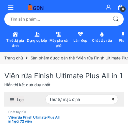
0
Tìm kiếm:
Thiết bị gia
Dụng cụ bếp
Máy pha cà
Làm đẹp
Chất tẩy rửa
Pha l
đình
phê
Trang chủ
Sản phẩm được gắn thẻ “Viên rửa Finish Ultimate Plus 
Viên rửa Finish Ultimate Plus All in 1
Hiển thị kết quả duy nhất
Lọc
Chất tẩy rửa
Viên rửa Finish Ultimate Plus All
in 1 gói 72 viên