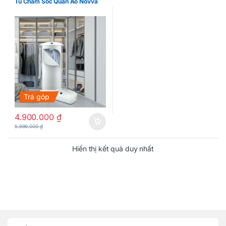
Tủ Chăm Sóc Quần Áo Novva
Trả góp
4.900.000
₫
5.999.000
₫
Hiển thị kết quả duy nhất