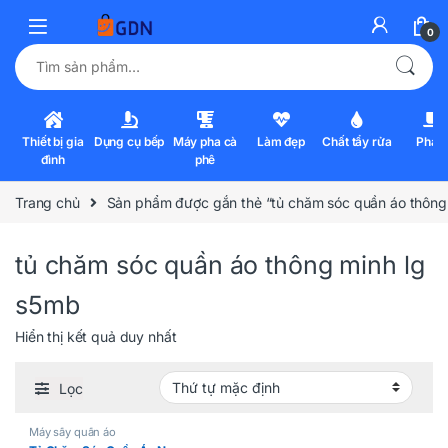
0
Tìm kiếm:
Thiết bị gia
Dụng cụ bếp
Máy pha cà
Làm đẹp
Chất tẩy rửa
Pha l
đình
phê
Trang chủ
Sản phẩm được gắn thẻ “tủ chăm sóc quần áo thông
tủ chăm sóc quần áo thông minh lg
s5mb
Hiển thị kết quả duy nhất
Lọc
Máy sấy quần áo