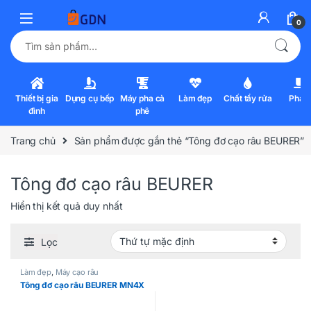
0
Tìm kiếm:
Thiết bị gia
Dụng cụ bếp
Máy pha cà
Làm đẹp
Chất tẩy rửa
Pha l
đình
phê
Trang chủ
Sản phẩm được gắn thẻ “Tông đơ cạo râu BEURER”
Tông đơ cạo râu BEURER
Hiển thị kết quả duy nhất
Lọc
Làm đẹp
,
Máy cạo râu
Tông đơ cạo râu BEURER MN4X