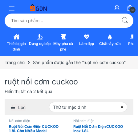
0
Tìm kiếm:
Thiết bị gia
Dụng cụ bếp
Máy pha cà
Làm đẹp
Chất tẩy rửa
Pha l
đình
phê
Trang chủ
Sản phẩm được gắn thẻ “ruột nồi cơm cuckoo”
ruột nồi cơm cuckoo
Hiển thị tất cả 2 kết quả
Lọc
Nồi cơm điện
Nồi cơm điện
Ruột Nồi Cơm Điện CUCKOO
Ruột Nồi Cơm Điện CUCKOO
1.8L Cho Nhiều Model
Inox 1.8L