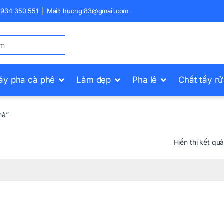
) 934 350 551
Mail: huongl83@gmail.com
áy pha cà phê
Làm đẹp
Pha lê
Chất tẩy r
hà”
Hiển thị kết qu