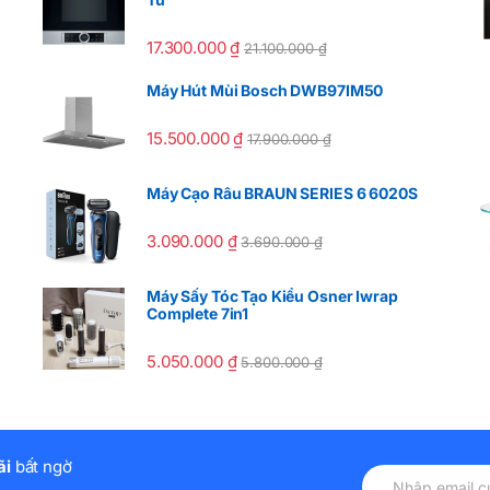
17.300.000
₫
21.100.000
₫
Máy Hút Mùi Bosch DWB97IM50
15.500.000
₫
17.900.000
₫
Máy Cạo Râu BRAUN SERIES 6 6020S
3.090.000
₫
3.690.000
₫
Máy Sấy Tóc Tạo Kiểu Osner Iwrap
Complete 7in1
5.050.000
₫
5.800.000
₫
ãi
bất ngờ