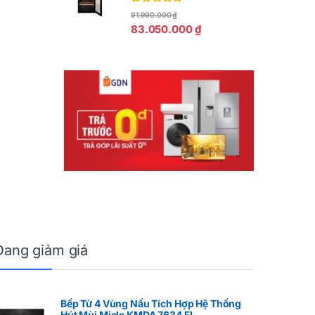
Được xếp
91.990.000
₫
hạng
5.00
5
83.050.000
₫
sao
Đang giảm giá
Bếp Từ 4 Vùng Nấu Tích Hợp Hệ Thống
Hút Mùi Miele KMDA 7634 FL