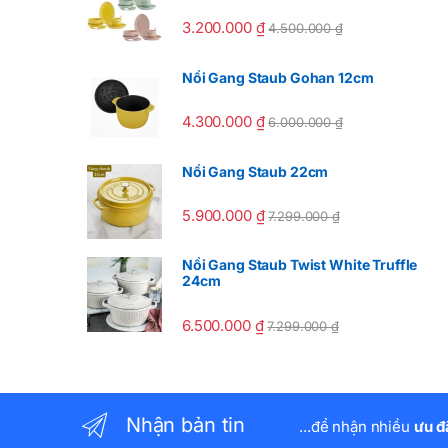
3.200.000
₫
4.500.000
₫
Nồi Gang Staub Gohan 12cm
4.300.000
₫
6.000.000
₫
Nồi Gang Staub 22cm
5.900.000
₫
7.299.000
₫
Nồi Gang Staub Twist White Truffle
24cm
6.500.000
₫
7.299.000
₫
Nhận bản tin
...để nhận nhiều
ưu đ