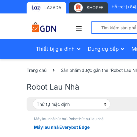
Hỗ trợ: (+84
LAZADA
SHOPEE
Search for:
Thiết bị gia đình
Dụng cụ bếp
M
Trang chủ
Sản phẩm được gắn thẻ “Robot Lau N
Robot Lau Nhà
Máy lau nhà hút bụi
,
Robot hút bụi lau nhà
Máy lau nhà Everybot Edge