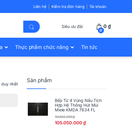
Liên hệ
Kiểm tra đơn hàng
Tài khoản
0
₫
Siêu ưu đãi
0
ửa
Thực phẩm chức năng
Tin tức
Sản phẩm
ả duy nhất
Bếp Từ 4 Vùng Nấu Tích
Hợp Hệ Thống Hút Mùi
Miele KMDA 7634 FL
112.500.000
₫
105.050.000
₫