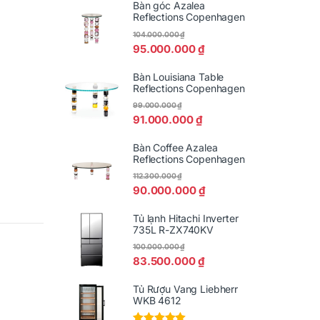
Bàn góc Azalea
Reflections Copenhagen
104.000.000
₫
95.000.000
₫
Bàn Louisiana Table
Reflections Copenhagen
99.000.000
₫
91.000.000
₫
Bàn Coffee Azalea
Reflections Copenhagen
112.300.000
₫
90.000.000
₫
Tủ lạnh Hitachi Inverter
735L R-ZX740KV
100.000.000
₫
83.500.000
₫
Tủ Rượu Vang Liebherr
WKB 4612