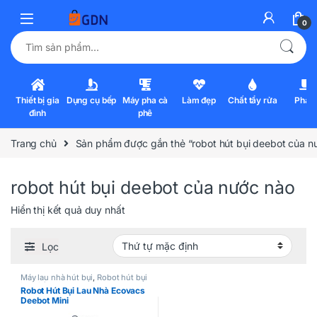
0
Tìm kiếm:
Thiết bị gia
Dụng cụ bếp
Máy pha cà
Làm đẹp
Chất tẩy rửa
Pha l
đình
phê
Trang chủ
Sản phẩm được gắn thẻ “robot hút bụi deebot của n
robot hút bụi deebot của nước nào
Hiển thị kết quả duy nhất
Lọc
Máy lau nhà hút bụi
,
Robot hút bụi
lau nhà
Robot Hút Bụi Lau Nhà Ecovacs
Deebot Mini