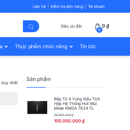
Liên hệ
Kiểm tra đơn hàng
Tài khoản
0
₫
Siêu ưu đãi
0
ửa
Thực phẩm chức năng
Tin tức
Sản phẩm
ả duy nhất
Bếp Từ 4 Vùng Nấu Tích
Hợp Hệ Thống Hút Mùi
Miele KMDA 7634 FL
112.500.000
₫
105.050.000
₫