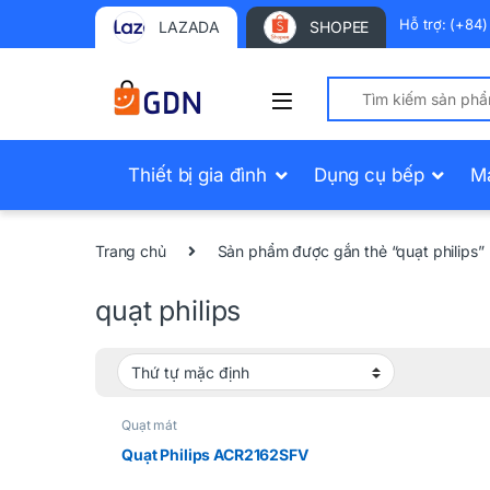
Hỗ trợ: (+84
LAZADA
SHOPEE
Search for:
Thiết bị gia đình
Dụng cụ bếp
M
Trang chủ
Sản phẩm được gắn thẻ “quạt philips”
quạt philips
Quạt mát
Quạt Philips ACR2162SFV