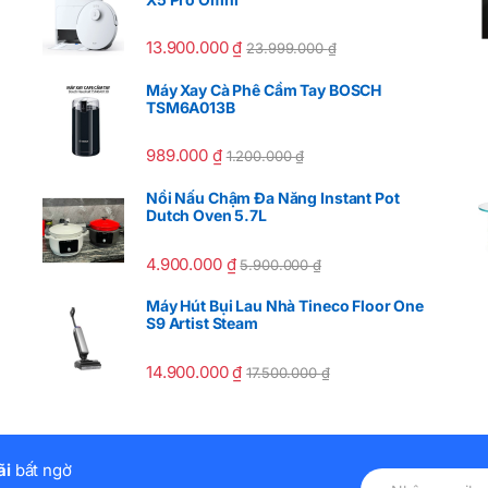
13.900.000
₫
23.999.000
₫
Máy Xay Cà Phê Cầm Tay BOSCH
TSM6A013B
989.000
₫
1.200.000
₫
Nồi Nấu Chậm Đa Năng Instant Pot
Dutch Oven 5.7L
4.900.000
₫
5.900.000
₫
Máy Hút Bụi Lau Nhà Tineco Floor One
S9 Artist Steam
14.900.000
₫
17.500.000
₫
ãi
bất ngờ