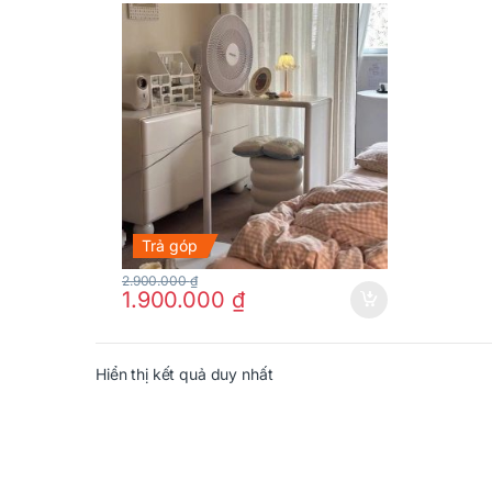
Trả góp
2.900.000
₫
1.900.000
₫
Hiển thị kết quả duy nhất