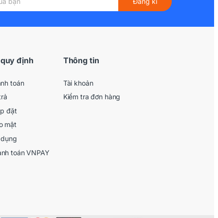
Đăng kí
 quy định
Thông tin
anh toán
Tài khoản
trả
Kiểm tra đơn hàng
ắp đặt
o mật
 dụng
anh toán VNPAY