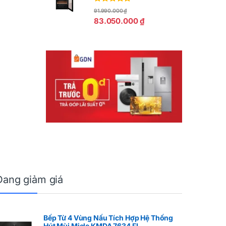
Được xếp
91.990.000
₫
hạng
5.00
5
83.050.000
₫
sao
Đang giảm giá
Bếp Từ 4 Vùng Nấu Tích Hợp Hệ Thống
Hút Mùi Miele KMDA 7634 FL