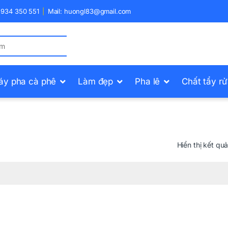
) 934 350 551
Mail: huongl83@gmail.com
áy pha cà phê
Làm đẹp
Pha lê
Chất tẩy r
Hiển thị kết qu