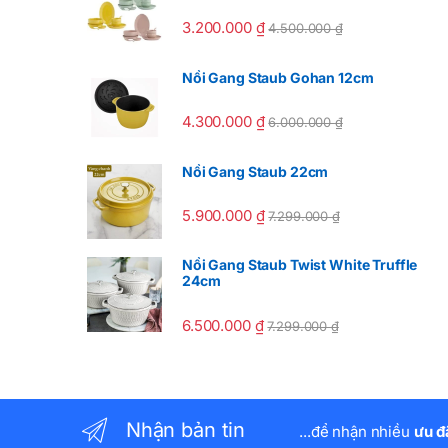
3.200.000
₫
4.500.000
₫
Nồi Gang Staub Gohan 12cm
4.300.000
₫
6.000.000
₫
Nồi Gang Staub 22cm
5.900.000
₫
7.299.000
₫
Nồi Gang Staub Twist White Truffle
24cm
6.500.000
₫
7.299.000
₫
Nhận bản tin
...để nhận nhiều
ưu đ