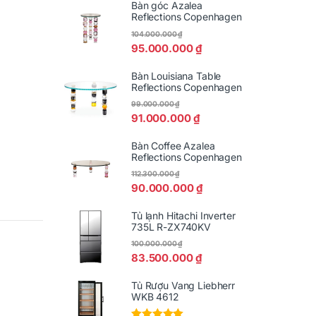
Bàn góc Azalea
Reflections Copenhagen
104.000.000
₫
95.000.000
₫
Bàn Louisiana Table
Reflections Copenhagen
99.000.000
₫
91.000.000
₫
Bàn Coffee Azalea
Reflections Copenhagen
112.300.000
₫
90.000.000
₫
Tủ lạnh Hitachi Inverter
735L R-ZX740KV
100.000.000
₫
83.500.000
₫
Tủ Rượu Vang Liebherr
WKB 4612