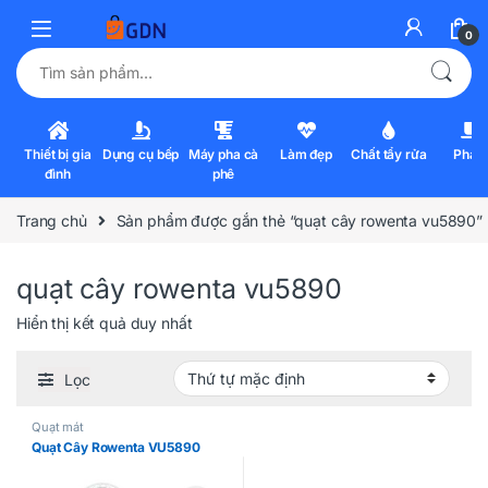
0
Tìm kiếm:
Thiết bị gia
Dụng cụ bếp
Máy pha cà
Làm đẹp
Chất tẩy rửa
Pha l
đình
phê
Trang chủ
Sản phẩm được gắn thẻ “quạt cây rowenta vu5890”
quạt cây rowenta vu5890
Hiển thị kết quả duy nhất
Lọc
Quạt mát
Quạt Cây Rowenta VU5890